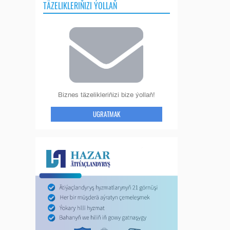
TÄZELIKLERIŇIZI ÝOLLAŇ
Biznes täzelikleriňizi bize ýollaň!
UGRATMAK