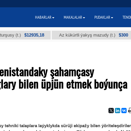
HABARLAR
MAKALALAR
PUDAKLAR
TEND
$12935,18
$300
y (t.)
Az kükürtli ýakyş mazudy (t.)
menistandaky şahamçasy
aglary bilen üpjün etmek boýunça
ehniki talaplara laýyklykda sürüji ekipažy bilen ýöriteleşdirile