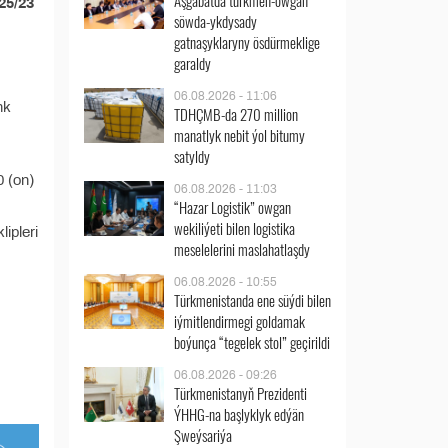
Aşgabatda türkmen-owgan
25/23
söwda-ykdysady
gatnaşyklaryny ösdürmeklige
garaldy
06.08.2026 - 11:06
nk
TDHÇMB-da 270 million
manatlyk nebit ýol bitumy
satyldy
0 (on)
06.08.2026 - 11:03
“Hazar Logistik” owgan
wekiliýeti bilen logistika
ipleri
meselelerini maslahatlaşdy
06.08.2026 - 10:55
Türkmenistanda ene süýdi bilen
iýmitlendirmegi goldamak
boýunça “tegelek stol” geçirildi
06.08.2026 - 09:26
Türkmenistanyň Prezidenti
ÝHHG-na başlyklyk edýän
Şweýsariýa