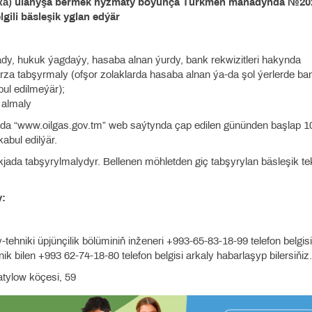
ика) ulanyşa bermek hyzmaty boýunça Türkmen manadynda №20
lgili bäsleşik yglan edýär
 ady, hukuk ýagdaýy, hasaba alnan ýurdy, bank rekwizitleri hakynda
a tabşyrmaly (ofşor zolaklarda hasaba alnan ýa-da şol ýerlerde ba
ul edilmeýär);
) almaly
 ýa-da “www.oilgas.gov.tm” web saýtynda çap edilen gününden başlap 1
abul edilýär.
ukjada tabşyrylmalydyr. Bellenen möhletden giç tabşyrylan bäsleşik tekl
y:
niki üpjünçilik bölüminiň inženeri +993-65-83-18-99 telefon belgisi
k bilen +993 62-74-18-80 telefon belgisi arkaly habarlaşyp bilersiňiz.
tylow köçesi, 59