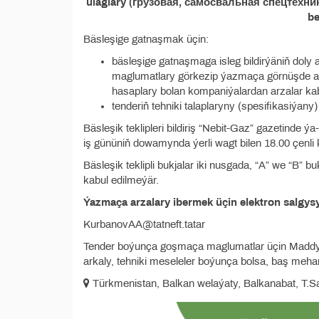
ulaglary (грузовая, самосвальная спецтехн
be
Bäsleşige gatnaşmak üçin:
bäsleşige gatnaşmaga isleg bildirýäniň doly
maglumatlary görkezip ýazmaça görnüşde arz
hasaplary bolan kompaniýalardan arzalar kab
tenderiň tehniki talaplaryny (spesifikasiýany
Bäsleşik teklipleri bildiriş “Nebit-Gaz” gazetinde
iş gününiň dowamynda ýerli wagt bilen 18.00 çenli k
Bäsleşik teklipli bukjalar iki nusgada, “A” we “B” b
kabul edilmeýär.
Ýazmaça arzalary ibermek üçin elektron salgys
KurbanovAA@tatneft.tatar
Tender boýunça goşmaça maglumatlar üçin Maddy-teh
arkaly, tehniki meseleler boýunça bolsa, baş mehani
Türkmenistan, Balkan welaýaty, Balkanabat, T.Sa