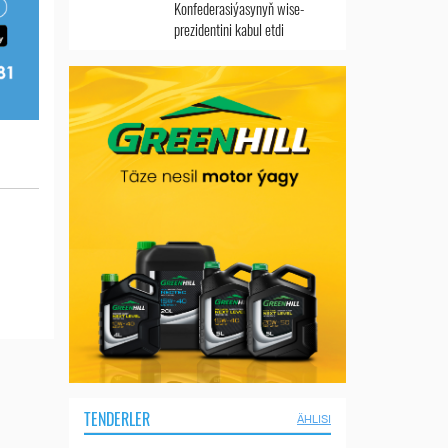
Konfederasiýasynyň wise-
prezidentini kabul etdi
TENDERLER
ÄHLISI