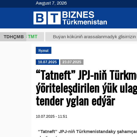
Awgust 7, 2026
37,8 ТМТ
g.)
TDHÇMB
Buýan köküniň arassalanmadyk glisirrizin turşus
Hyzmat
10.07.2025
23.07.2025
“Tatneft” JPJ-niň Türk
ýöriteleşdirilen ýük ul
tender yglan edýär
10.07.2025 - 11:51
“Tatneft” JPJ-niň Türkmenistandaky şahamçasy t