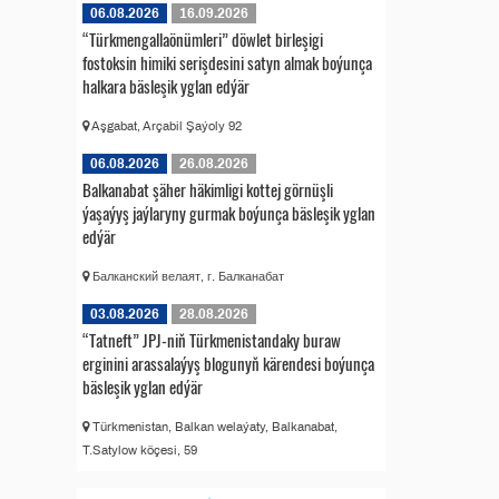
06.08.2026
16.09.2026
“Türkmengallaönümleri” döwlet birleşigi
fostoksin himiki serişdesini satyn almak boýunça
halkara bäsleşik yglan edýär
Aşgabat, Arçabil Şaýoly 92
06.08.2026
26.08.2026
Balkanabat şäher häkimligi kottej görnüşli
ýaşaýyş jaýlaryny gurmak boýunça bäsleşik yglan
edýär
Балканский велаят, г. Балканабат
03.08.2026
28.08.2026
“Tatneft” JPJ-niň Türkmenistandaky buraw
erginini arassalaýyş blogunyň kärendesi boýunça
bäsleşik yglan edýär
Türkmenistan, Balkan welaýaty, Balkanabat,
T.Satylow köçesi, 59