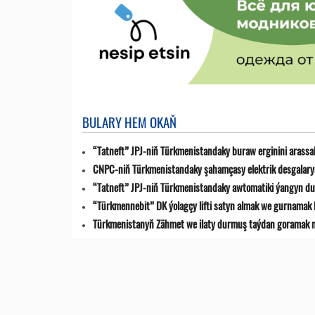
BULARY HEM OKAŇ
“Tatneft” JPJ-niň Türkmenistandaky buraw erginini arassa
CNPC-niň Türkmenistandaky şahamçasy elektrik desgalaryn
“Tatneft” JPJ-niň Türkmenistandaky awtomatiki ýangyn du
“Türkmennebit” DK ýolagçy lifti satyn almak we gurnamak 
Türkmenistanyň Zähmet we ilaty durmuş taýdan goramak min