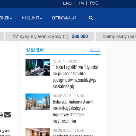
ENG
TM
РУС
ERLER
MAGLUMAT
KOTIROWKALAR
$86 000
"А" kysymly tehniki ýody (t.)
Natriý hlorly (nahar du
HABARLAR
ÄHLISI
Şu gün - 09:32
“Hazar Logistik” we “Hyundai
Corporation” logistika
pudagyndaky hyzmatdaşlygy
maslahatlaşdy
06.08.2026 - 16:30
Buharada Türkmenistanyň
medeni-syýahatçylyk
toplumyny döretmek
meýilleşdirilýär
n ýük
06.08.2026 - 13:50