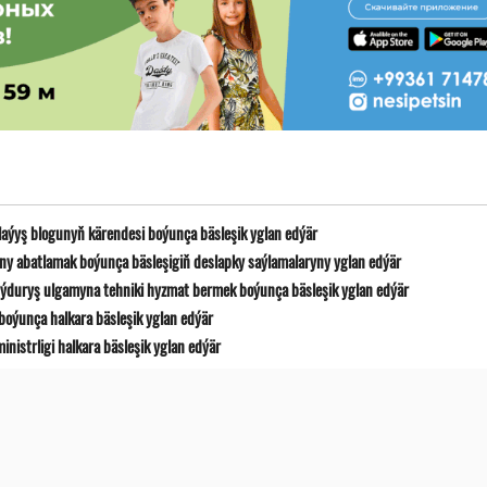
laýyş blogunyň kärendesi boýunça bäsleşik yglan edýär
y abatlamak boýunça bäsleşigiň deslapky saýlamalaryny yglan edýär
ýduryş ulgamyna tehniki hyzmat bermek boýunça bäsleşik yglan edýär
boýunça halkara bäsleşik yglan edýär
istrligi halkara bäsleşik yglan edýär