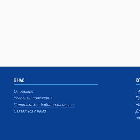
О НАС
К
in
О проекте
Пр
Условия и положения
+9
Политика конфиденциальности
Дл
Связаться с нами
pr