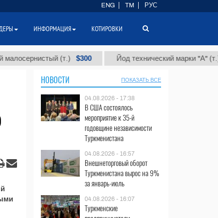
ENG
TM
РУС
ДЕРЫ
ИНФОРМАЦИЯ
КОТИРОВКИ
$300
$86
осернистый (т.)
Йод технический марки "А" (т.)
НОВОСТИ
ПОКАЗАТЬ ВСЕ
04.08.2026 - 17:38
В США состоялось
р
мероприятие к 35-й
годовщине независимости
Туркменистана
04.08.2026 - 16:57
Внешнеторговый оборот
Туркменистана вырос на 9%
за январь-июль
ый
ными
04.08.2026 - 16:07
Туркменские