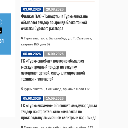
03.08.2026
28.08.2026
Филиал ПАО «Татнефть» в Туркменистане
объявляет тендер по аренде блока тонкой
очистки бурового раствора
Туркменистан, г. Балканабад, ул. Т. Сатылова,
квартал 150, дом 59
05.08.2026
15.09.2026
ГК «Туркменнебит» повторно объявляет
международный тендер на закупку
автотранспортной, специализированной
техники и запчастей
Туркменистан, г.Ашхабад, Арчабил шаёлы 56
05.08.2026
15.09.2026
ГК «Туркменхимия» объявляет международный
тендер на строительство комплекса по
производству аммиачной селитры и карбамида
Туркменистан, г.Ашхабад, Арчабил шаёлы, 132