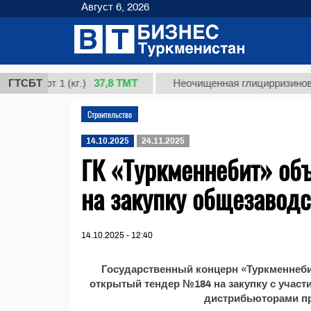
Август 6, 2026
37,8 ТМТ
сорт 1 (кг.)
ГТСБТ
Неочищенная глицирризиновая ки
Строительство
14.10.2025
24.11.2025
ГК «Туркменнебит» об
на закупку общезаводс
14.10.2025 - 12:40
Государственный концерн «Туркменнеб
открытый тендер №184 на закупку с учас
дистрибьюторами п