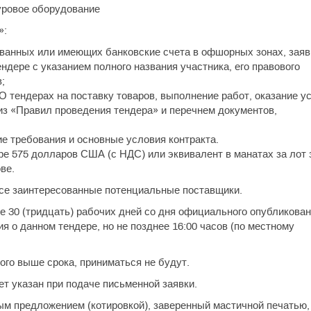
уровое оборудование
»:
рованных или имеющих банковские счета в офшорных зонах, заяв
ндере с указанием полного названия участника, его правового
;
О тендерах на поставку товаров, выполнение работ, оказание у
из «Правил проведения тендера» и перечнем документов,
е требования и основные условия контракта.
ре 575 долларов США (с НДС) или эквивалент в манатах за лот 
ве.
все заинтересованные потенциальные поставщики.
 30 (тридцать) рабочих дней со дня официального опубликован
 о данном тендере, но не позднее 16:00 часов (по местному
го выше срока, приниматься не будут.
т указан при подаче письменной заявки.
м предложением (котировкой), заверенный мастичной печатью,