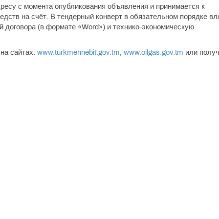
ресу с момента опубликования объявления и принимается к
дств на счёт. В тендерный конверт в обязательном порядке вл
й договора (в формате «Word») и технико-экономическую
на сайтах:
www.turkmennebit.gov.tm
,
www.oilgas.gov.tm
или получ