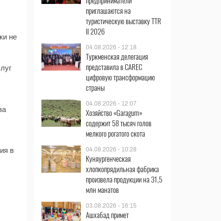
предприниматели
приглашаются на
туристическую выставку TTR
II 2026
ки не
04.08.2026 - 12:18
Туркменская делегация
представила в CAREC
слуг
цифровую трансформацию
страны
04.08.2026 - 12:07
за
Хозяйство «Garagum»
содержит 58 тысяч голов
мелкого рогатого скота
04.08.2026 - 10:28
ия в
Куняургенческая
хлопкопрядильная фабрика
произвела продукции на 31,5
млн манатов
03.08.2026 - 16:15
Ашхабад примет