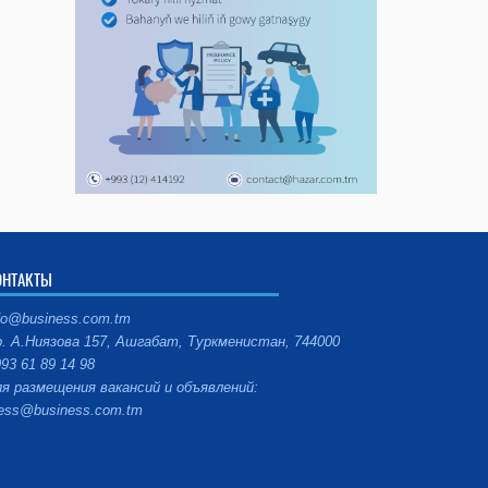
ОНТАКТЫ
fo@business.com.tm
. А.Ниязова 157, Ашгабат, Туркменистан, 744000
93 61 89 14 98
я размещения вакансий и объявлений:
ess@business.com.tm