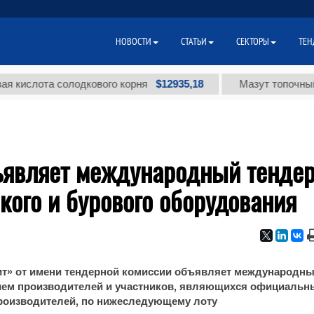
НОВОСТИ
СТАТЬИ
СЕКТОРЫ
ТЕН
$12935,18
слота солодкового корня
Мазут топочный мал
ъявляет международный тенде
кого и бурового оборудования
ит» от имени тендерной комиссии объявляет международн
тием производителей и участников, являющихся официаль
роизводителей, по нижеследующему лоту