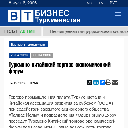
Август 6, 2026
ENG
TM
РУС
Toggl
navig
37,8 ТМТ
 (кг.)
ГТСБТ
Неочищенная глицирризиновая кислота 
Выставки в Туркменистане
28.04.2026
30.04.2026
Туркмено-китайский торгово-экономический
форум
04.12.2025 - 16:56
Торгово-промышленная палата Туркменистана и
Китайская ассоциация развития за рубежом (CODA)
при содействии закрытого акционерного общества
«Талвас Йолы» и подразделения «Oguz Forum&Expo»
проведут Туркмено-Китайский торгово-экономический
форум под названием «Новые возможности торгово-