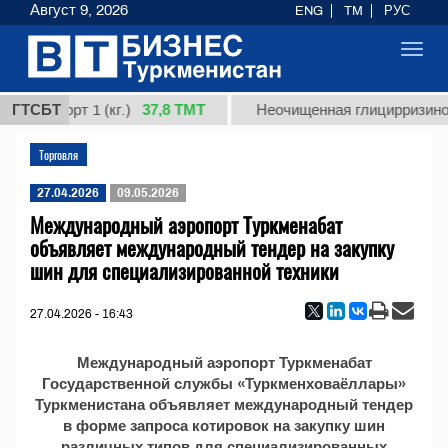
Август 9, 2026
ENG
TM
РУС
Toggl
navig
37,8 ТМТ
ная, сорт 1 (кг.)
ГТСБТ
Неочищенная глицирризинова
Торговля
27.04.2026
09.05.2026
Международный аэропорт Туркменабат
объявляет международный тендер на закупку
шин для специализированной техники
27.04.2026 - 16:43
Международный аэропорт Туркменабат
Государственной службы «Туркменховаёллары»
Туркменистана объявляет международный тендер
в форме запроса котировок на закупку шин
различных типов для специализированных