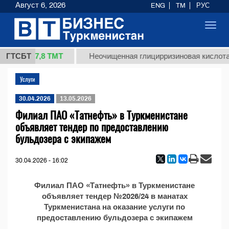
Август 6, 2026
ENG
TM
РУС
Toggl
navig
37,8 ТМТ
 (кг.)
ГТСБТ
Неочищенная глицирризиновая кислота 
Услуги
30.04.2026
13.05.2026
Филиал ПАО «Татнефть» в Туркменистане
объявляет тендер по предоставлению
бульдозера с экипажем
30.04.2026 - 16:02
Филиал ПАО «Татнефть» в Туркменистане
объявляет тендер №2026/24 в манатах
Туркменистана на оказание услуги по
предоставлению бульдозера с экипажем