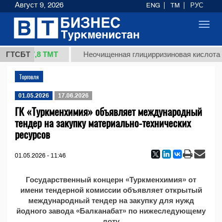
Август 9, 2026
ENG
TM
РУС
Toggl
navig
37,8 ТМТ
(кг.)
ГТСБТ
Неочищенная глицирризиновая кислота с
Торговля
01.05.2026
17.06.2026
ГК «Туркменхимия» объявляет международный
тендер на закупку материально-технических
ресурсов
01.05.2026 - 11:46
Государственный концерн «Туркменхимия» от
имени тендерной комиссии объявляет открытый
международный тендер на закупку для нужд
йодного завода «Балканабат» по нижеследующему
лоту