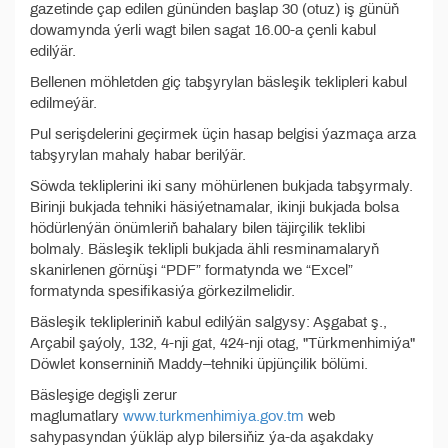
gazetinde çap edilen gününden başlap 30 (otuz) iş günüň
dowamynda ýerli wagt bilen sagat 16.00-a çenli kabul
edilýär.
Bellenen möhletden giç tabşyrylan bäsleşik teklipleri kabul
edilmeýär.
Pul serişdelerini geçirmek üçin hasap belgisi ýazmaça arza
tabşyrylan mahaly habar berilýär.
Söwda tekliplerini iki sany möhürlenen bukjada tabşyrmaly.
Birinji bukjada tehniki häsiýetnamalar, ikinji bukjada bolsa
hödürlenýän önümleriň bahalary bilen täjirçilik teklibi
bolmaly. Bäsleşik teklipli bukjada ähli resminamalaryň
skanirlenen görnüşi “PDF” formatynda we “Excel”
formatynda spesifikasiýa görkezilmelidir.
Bäsleşik teklipleriniň kabul edilýän salgysy: Aşgabat ş.,
Arçabil şaýoly, 132, 4-nji gat, 424-nji otag, "Türkmenhimiýa"
Döwlet konserniniň Maddy–tehniki üpjünçilik bölümi.
Bäsleşige degişli zerur
maglumatlary
www.turkmenhimiya.gov.tm
web
sahypasyndan ýükläp alyp bilersiňiz ýa-da aşakdaky