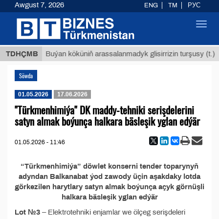
Awgust 7, 2026
ENG
TM
РУС
Toggl
navig
 ТМТ
$
TDHÇMB
Buýan köküniň arassalanmadyk glisirrizin turşusy (t.)
Söwda
01.05.2026
17.06.2026
"Türkmenhimiýa" DK maddy-tehniki serişdelerini
satyn almak boýunça halkara bäsleşik yglan edýär
01.05.2026 - 11:46
“Türkmenhimiýa” döwlet konserni tender toparynyň
adyndan Balkanabat ýod zawody üçin aşakdaky lotda
görkezilen harytlary satyn almak boýunça açyk görnüşli
halkara bäsleşik yglan edýär
Lot №3
– Elektrotehniki enjamlar we ölçeg serişdeleri