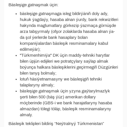
Bäsleşige gatnaşmak üçin:
bäsleşige gatnaşmaga isleg bildirýäniň doly ady,
hukuk ýagdaýy, hasaba alnan ýurdy, bank rekwizitleri
hakynda maglumatlary görkezip ýazmaça görnüşde
arza tabşyrmaly (ofşor zolaklarda hasaba alnan ýa-
da şol ýerlerde bank hasaplary bolan
kompaniýalardan bäsleşik resminamalary kabul
edilmeýär);
"Türkmenhimiýa" DK üçin maddy-tehniki harytlar
bilen üpjün edijileri we potratçylary saýlap almak
boýunça halkara bäsleşiklerini geçirmegiň Düzgünleri
bilen tanyş bolmaly;
lotuň häsiýetnamasyny we bäsleşigiň tehniki
talaplaryny almaly;
bäsleşige gatnaşmak üçin yzyna gaýtarylmazlyk
şerti bilen 500 (bäş ýüz) amerikan dollary
möçberinde (GBS-i we bank harajatlaryny hasaba
almazdan) tölegi töläp, bäsleşik resminamalaryny
almaly.
Bäsleşik teklipleri bildiriş “Neýtralnyý Türkmenistan”