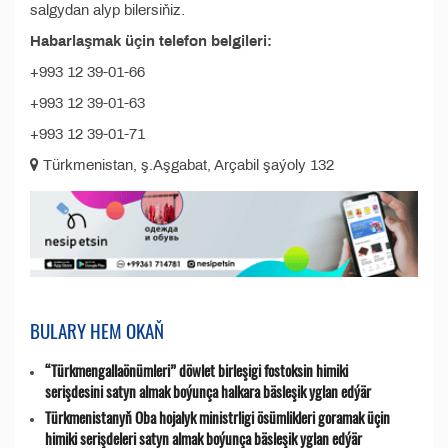
salgydan alyp bilersiňiz.
Habarlaşmak üçin telefon belgileri:
+993 12 39-01-66
+993 12 39-01-63
+993 12 39-01-71
Türkmenistan, ş.Aşgabat, Arçabil şaýoly 132
BULARY HEM OKAŇ
“Türkmengallaönümleri” döwlet birleşigi fostoksin himiki
serişdesini satyn almak boýunça halkara bäsleşik yglan edýär
Türkmenistanyň Oba hojalyk ministrligi ösümlikleri goramak üçin
himiki serişdeleri satyn almak boýunça bäsleşik yglan edýär