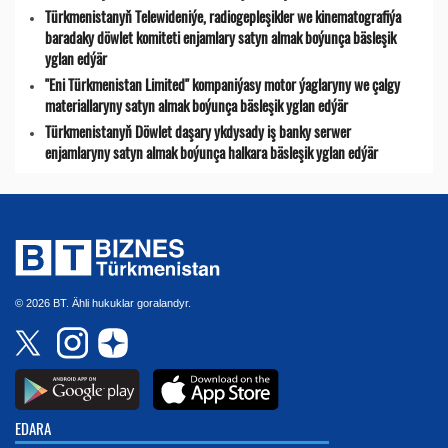
Türkmenistanyň Telewideniýe, radio­gepleşikler we kinematografiýa
baradaky döwlet komiteti enjamlary satyn almak boýunça bäsleşik
yglan edýär
"Eni Türkmenistan Limited" kompaniýasy motor ýaglaryny we çalgy
materiallaryny satyn almak boýunça bäsleşik yglan edýär
Türkmenistanyň Döwlet daşary ykdysady iş banky serwer
enjamlaryny satyn almak boýunça halkara bäsleşik yglan edýär
© 2026 BT. Ähli hukuklar goralandyr.
EDARA