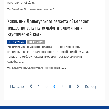
изготовителей Для...
г. Ашхабад, С. Туркменбаши шаёлы 7
Хякимлик Дашогузского велаята объявляет
тендер на закупку сульфата алюминия и
каустической соды
06.12.2025
18.12.2025
Хякимлик Дашогузского велаята в целях обеспечения
населения велаята качественной питьевой водой объявляет
тендер по отбору подрядчиков для поставки алюминия
сульфата,...
г. Дашогуз, пр. Сапармурата Туркменбаши, 10/1
Начало
4
5
6
7
8
Конец