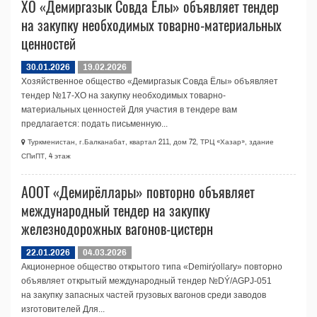
ХO «Демиргазык Совда Ёлы» объявляет тендер
на закупку необходимых товарно-материальных
ценностей
30.01.2026
19.02.2026
Хозяйственное общество «Демиргазык Совда Ёлы» объявляет
тендер №17-ХО на закупку необходимых товарно-
материальных ценностей Для участия в тендере вам
предлагается: подать письменную...
Туркменистан, г.Балканабат, квартал 211, дом 72, ТРЦ «Хазар», здание
СПиПТ, 4 этаж
АООТ «Демирёллары» повторно объявляет
международный тендер на закупку
железнодорожных вагонов-цистерн
22.01.2026
04.03.2026
Акционерное общество открытого типа «Demirýollary» повторно
объявляет открытый международный тендер №DÝ/AGPJ-051
на закупку запасных частей грузовых вагонов среди заводов
изготовителей Для...