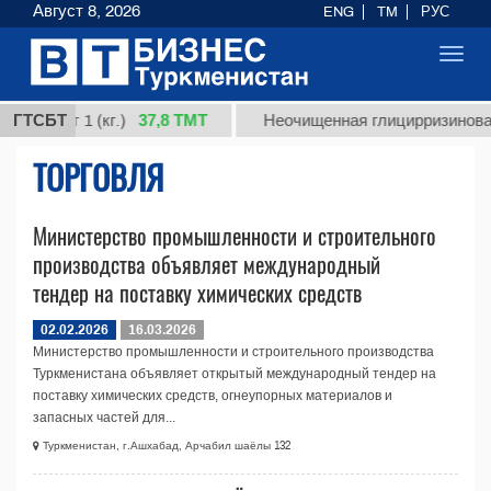
Август 8, 2026
ENG
TM
РУС
Toggl
navig
37,8 ТМТ
, сорт 1 (кг.)
ГТСБТ
Неочищенная глицирризиновая 
ТОРГОВЛЯ
Министерство промышленности и строительного
производства объявляет международный
тендер на поставку химических средств
02.02.2026
16.03.2026
Министерство промышленности и строительного производства
Туркменистана объявляет открытый международный тендер на
поставку химических средств, огнеупорных материалов и
запасных частей для...
Туркменистан, г.Ашхабад, Арчабил шаёлы 132