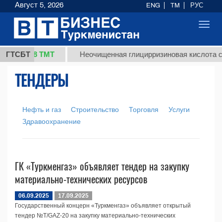
Август 5, 2026
ENG
TM
РУС
Toggl
navig
37,8 ТМТ
г.)
ГТСБТ
Неочищенная глицирризиновая кислота сол
ТЕНДЕРЫ
Нефть и газ
Строительство
Торговля
Услуги
Здравоохранение
ГК «Туркменгаз» объявляет тендер на закупку
материально-технических ресурсов
06.09.2025
17.09.2025
Государственный концерн «Туркменгаз» объявляет открытый
тендер №T/GAZ-20 на закупку материально-технических