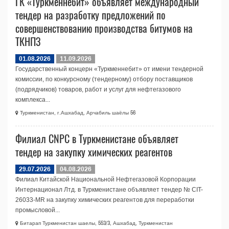
ГК «Туркменнебит» объявляет международный
тендер на разработку предложений по
совершенствованию производства битумов на
ТКНПЗ
01.08.2026
11.09.2026
Государственный концерн «Туркменнебит» от имени тендерной
комиссии, по конкурсному (тендерному) отбору поставщиков
(подрядчиков) товаров, работ и услуг для нефтегазового
комплекса...
Туркменистан, г.Ашхабад, Арчабиль шаёлы 56
Филиал CNPC в Туркменистане объявляет
тендер на закупку химических реагентов
29.07.2026
04.08.2026
Филиал Китайской Национальной Нефтегазовой Корпорации
Интернационал Лтд. в Туркменистане объявляет тендер № CIT-
26033-МR на закупку химических реагентов для переработки
промысловой...
Битарап Туркменистан шаелы, 553/3, Ашхабад, Туркменистан