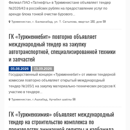
Филиал ПАО «Татнефть» в Туркменистане объявляет тендер
№2026/43 в российских рублях на предоставление услуг по
аренде блока тонкой очистки бурового...
Туркменистан, г. Балканабад, ул. Т. Сатылова, квартал 150, дом 59
ГК «Туркменнебит» повторно объявляет
международный тендер на закупку
автотранспортной, специализированной техники
и запчастей
05.08.2026
15.09.2026
Государственный концерн «Туркменнебит» от имени тендерной
комиссии повторно объявляет открытый международный
тендер №165/1 на закупку материально-технических ресурсов К
участию в тендере...
Туркменистан, г.Ашхабад, Арчабил шаёлы 56
ГК «Туркменхимия» объявляет международный
тендер на строительство комплекса по
производству аммиачной селитры и карбамида