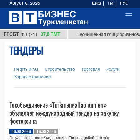
Август 8, 2026
ENG
TM
РУС
Toggl
navig
37,8 ТМТ
я, сорт 1 (кг.)
ГТСБТ
Неочищенная глицирризиновая 
ТЕНДЕРЫ
Нефть и газ
Строительство
Торговля
Услуги
Здравоохранение
Гособъединение «Türkmengallaönümleri»
объявляет международный тендер на закупку
фостоксина
06.08.2026
16.09.2026
Государственное объединение «Türkmengallaönümleri»