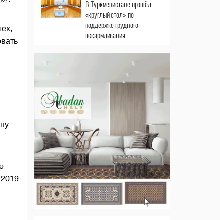
В Туркменистане прошёл
«круглый стол» по
поддержке грудного
тех,
вскармливания
овать
ину
о
 2019