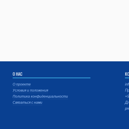
О НАС
К
in
О проекте
Пр
Условия и положения
+9
Политика конфиденциальности
Дл
Связаться с нами
pr