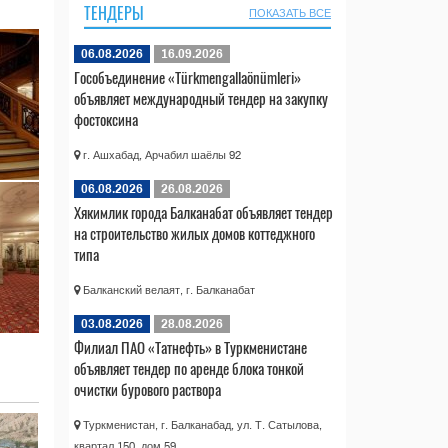
ТЕНДЕРЫ
ПОКАЗАТЬ ВСЕ
06.08.2026
16.09.2026
Гособъединение «Türkmengallaönümleri»
объявляет международный тендер на закупку
фостоксина
г. Ашхабад, Арчабил шаёлы 92
06.08.2026
26.08.2026
Хякимлик города Балканабат объявляет тендер
на строительство жилых домов коттеджного
типа
Балканский велаят, г. Балканабат
03.08.2026
28.08.2026
Филиал ПАО «Татнефть» в Туркменистане
объявляет тендер по аренде блока тонкой
очистки бурового раствора
Туркменистан, г. Балканабад, ул. Т. Сатылова,
квартал 150, дом 59