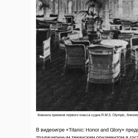
Комната приемов первого класса судна R.M.S. Olympic, близне
В видеоигре «Titanic: Honor and Glory» пр
традиционным текинским орнаментом в гост