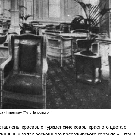
ца «Титаника» (Фото: fandom.com)
едставлены красивые туркменские ковры красного цвета с
иничных залах роскошного пассажирского корабля «Титани