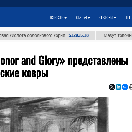
НОВОСТИ
СТАТЬИ
СЕКТОРЫ
ТЕН
$12935,18
лота солодкового корня
Мазут топочный малос
Honor and Glory» представлены
ские ковры