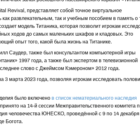
tal Revival, представляет собой точное виртуальное
ь как развлекательным, так и учебным пособием в память о 
 создает модель Титаника, которая позволит игрокам исслед
айных ходов до самых маленьких шкафов и кладовых. Это
ющий опыт того, какой была жизнь на Титанике.
Билл Саудер, также был консультантом компьютерной игры
«Титаник» 1997 года, а также был экспертом в телевизионной
последнее слово с Джеймсом Кэмероном» 2012 года.
 3 марта 2023 года, позволяя игрокам исследовать полов
оделия было включено
в список нематериального наследия
 принято на 14-й сессии Межправительственного комитета п
дия человечества ЮНЕСКО, проведённой с 9 по 14 декабря
де Богота.