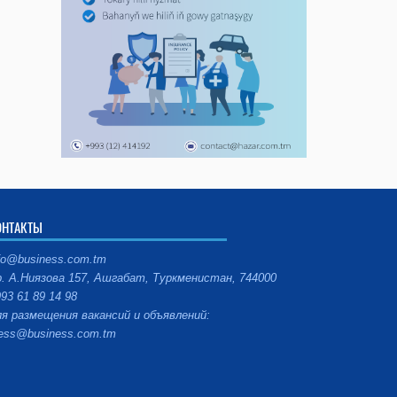
ОНТАКТЫ
fo@business.com.tm
. А.Ниязова 157, Ашгабат, Туркменистан, 744000
93 61 89 14 98
я размещения вакансий и объявлений:
ess@business.com.tm