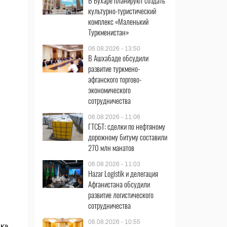
В Бухаре планируют создать
культурно-туристический
комплекс «Маленький
Туркменистан»
06.08.2026 - 13:50
В Ашхабаде обсудили
развитие туркмено-
афганского торгово-
экономического
сотрудничества
06.08.2026 - 11:06
ГТСБТ: сделки по нефтяному
дорожному битуму составили
270 млн манатов
06.08.2026 - 11:03
Hazar Logistik и делегация
Афганистана обсудили
развитие логистического
сотрудничества
06.08.2026 - 10:55
к».