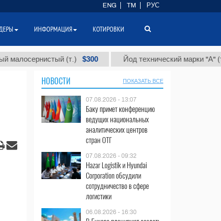
ENG
TM
РУС
ДЕРЫ
ИНФОРМАЦИЯ
КОТИРОВКИ
$300
$86 
ернистый (т.)
Йод технический марки "А" (т.)
НОВОСТИ
ПОКАЗАТЬ ВСЕ
07.08.2026 - 13:07
Баку примет конференцию
ведущих национальных
аналитических центров
стран ОТГ
07.08.2026 - 09:32
Hazar Logistik и Hyundai
Corporation обсудили
сотрудничество в сфере
логистики
06.08.2026 - 16:30