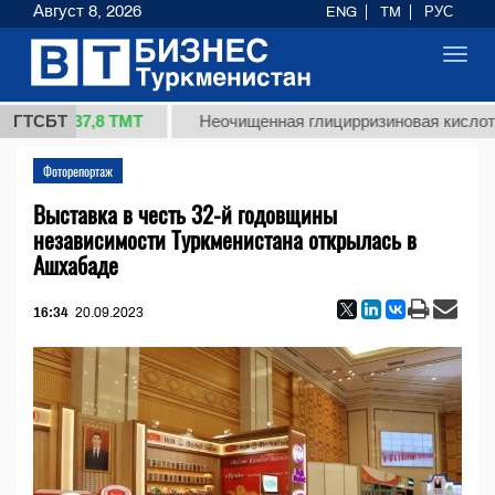
Август 8, 2026
ENG
TM
РУС
Toggl
navig
37,8 ТМТ
)
ГТСБТ
Неочищенная глицирризиновая кислота солод
Фоторепортаж
Выставка в честь 32-й годовщины
независимости Туркменистана открылась в
Ашхабаде
16:34
20.09.2023