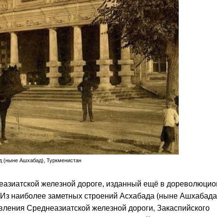
д (ныне Ашхабад), Туркменистан
еазиатской железной дороге, изданный ещё в дореволюци
 Из наиболее заметных строений Асхабада (ныне Ашхабада
вления Среднеазиатской железной дороги, Закаспийского