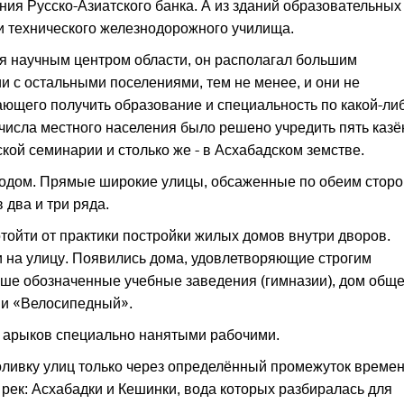
ния Русско-Азиатского банка. А из зданий образовательных
 и технического железнодорожного училища.
лся научным центром области, он располагал большим
и с остальными поселениями, тем не менее, и они не
ющего получить образование и специальность по какой-ли
 числа местного населения было решено учредить пять каз
ской семинарии и столько же - в Асхабадском земстве.
родом. Прямые широкие улицы, обсаженные по обеим стор
 два и три ряда.
тойти от практики постройки жилых домов внутри дворов.
 на улицу. Появились дома, удовлетворяющие строгим
ше обозначенные учебные заведения (гимназии), дом общ
 и «Велосипедный».
 арыков специально нанятыми рабочими.
ливку улиц только через определённый промежуток времен
рек: Асхабадки и Кешинки, вода которых разбиралась для