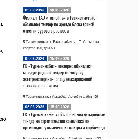
03.08.2026
28.08.2026
Филиал ПАО «Татнефть» в Туркменистане
объявляет тендер по аренде блока тонкой
).
очистки бурового раствора
Туркменистан, г. Балканабад, ул. Т. Сатылова,
квартал 150, дом 59
и,
05.08.2026
15.09.2026
ГК «Туркменнебит» повторно объявляет
,
международный тендер на закупку
автотранспортной, специализированной
техники и запчастей
Туркменистан, г.Ашхабад, Арчабил шаёлы 56
05.08.2026
15.09.2026
ГК «Туркменхимия» объявляет международный
вою
тендер на строительство комплекса по
производству аммиачной селитры и карбамида
Туркменистан, г.Ашхабад, Арчабил шаёлы, 132