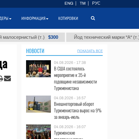
ENG
TM
РУС
ДЕРЫ
ИНФОРМАЦИЯ
КОТИРОВКИ
$300
$86 00
рнистый (т.)
Йод технический марки "А" (т.)
НОВОСТИ
ПОКАЗАТЬ ВСЕ
да
04.08.2026 - 17:38
В США состоялось
мероприятие к 35-й
годовщине независимости
Туркменистана
04.08.2026 - 16:57
Внешнеторговый оборот
Туркменистана вырос на 9%
за январь-июль
04.08.2026 - 16:07
Туркменские