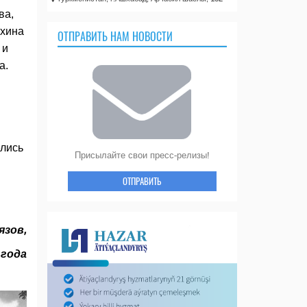
ва,
яхина
ОТПРАВИТЬ НАМ НОВОСТИ
 и
а.
елись
Присылайте свои пресс-релизы!
ОТПРАВИТЬ
язов,
 года