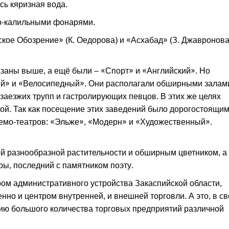
сь кяризная вода.
о-калильными фонарями.
ское Обозрение» (К. Оедорова) и «Асхабад» (З. Джавронова
азаны выше, а ещё были – «Спорт» и «Английский». Но
й» и «Велосипедный». Они располагали обширными залам
заезжих трупп и гастролирующих певцов. В этих же целях
ой. Так как посещение этих заведений было дорогостоящим
немо-театров: «Эльже», «Модерн» и «Художественный».
ой разнообразной растительности и обширным цветником, а
ры, последний с памятником поэту.
ом административного устройства Закаспийской области,
нно и центром внутренней, и внешней торговли. А это, в с
ию большого количества торговых предприятий различной