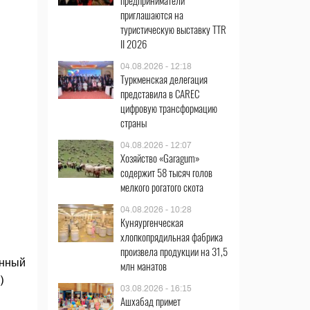
предприниматели
приглашаются на
туристическую выставку TTR
II 2026
04.08.2026 - 12:18
Туркменская делегация
представила в CAREC
цифровую трансформацию
страны
04.08.2026 - 12:07
Хозяйство «Garagum»
содержит 58 тысяч голов
мелкого рогатого скота
04.08.2026 - 10:28
Куняургенческая
хлопкопрядильная фабрика
произвела продукции на 31,5
онный
млн манатов
)
03.08.2026 - 16:15
Ашхабад примет