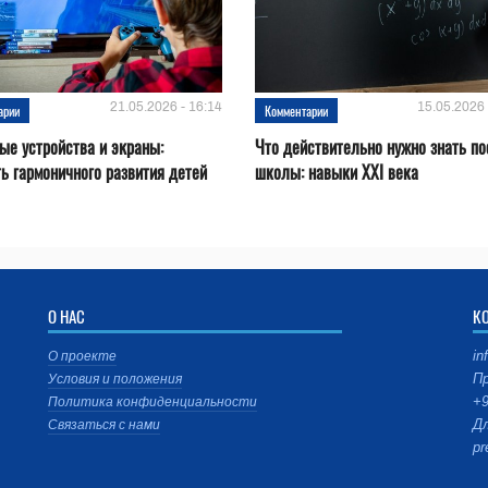
21.05.2026 - 16:14
15.05.2026 
арии
Комментарии
е устройства и эĸраны:
Что действительно нужно знать по
ь гармоничного развития детей
школы: навыки XXI века
О НАС
К
in
О проекте
Пр
Условия и положения
+9
Политика конфиденциальности
Дл
Связаться с нами
pr