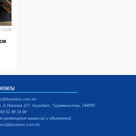
- 13:08
сле
ОНТАКТЫ
fo@business.com.tm
. А.Ниязова 157, Ашгабат, Туркменистан, 744000
93 61 89 14 98
я размещения вакансий и объявлений:
ess@business.com.tm