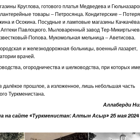
газины Круглова, готового платья Медведева и Гюльназаро
алантерейные товары – Петросянца. Кондитерские – Потер
окина и Осокина. Посудные и ламповые магазины Качкачёва
 Аптеки Павлоцкого. Мыловаренный завод Тер-Микиртычев
известковый-Попова. Мукомольная мельница – Аветисова.
городская и железнодорожная больницы, военный лазарет,
атории врачей.
водства, огородничества и шелководства, при которых им
в далёкое прошлое, а изложенное, лишь небольшая часть
ого Туркменистана.
Аллаберди Ни
 на сайте «Туркменистан: Алтын Асыр» 25 мая 2024