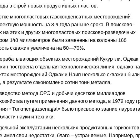
ода в строй новых продуктивных пластов.
отке многопластовых газоконденсатных месторождений
оектную мощность на 3-4 года раньше срока. В поисково-
 на этих и других многопластовых поисково-разведочных
ром 148 миллиметров были заменены на колонны 168
ность скважин увеличена на 50—70%.
перерабатывающих объектах месторождений Кукуртли, Оджак 
жин построена отдельная технологическая линия, однако на
тах месторождений Оджак и Наип несколько скважин были
 в результате сэкономлено сотни тонн металла.
изводство метода ОРЭ и добычи десятков миллиардов
хозяйства путем применения данного метода, в 1972 году г
ния «Türkmengazsenagat» было присвоено звание лауреат
ласти науки и техники.
льной эксплуатации нескольких продуктивных горизонтов
 имел свои недостатки, благо – устраняемые. Например, п