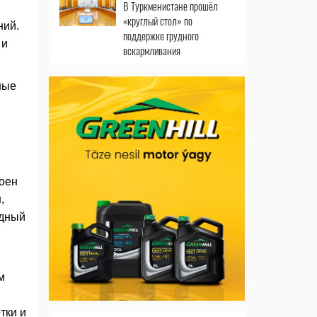
В Туркменистане прошёл
«круглый стол» по
ний.
поддержке грудного
 и
вскармливания
ные
роен
,
одный
м
тки и