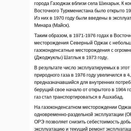
города Газоджак вблизи села Шихарык. К ко
Восточного Туркменистана было открыто 19
Из них в 1970 году были введены в эксплуа
Минара (Майск).
Таким образом, в 1971-1976 годах в Восто
месторождения Северный Оджак с небольши
газоконденсатные месторождения с огромн
(Джоджуклы) Шатлык в 1973 году.
В результате число эксплуатируемых в это
природного газа в 1976 году увеличился в 4
предназначавшийся для внутренних потреб
берущий свое начало от открытого в 1964 
газ стал транспортироваться в Ашхабад.
На газоконденсатном месторождении Оджак
одновременно-раздельной эксплуатации (ОР
ОРЭ позволяет снизить себестоимость добы
эксплуатацию и текущий ремонт эксплуатац