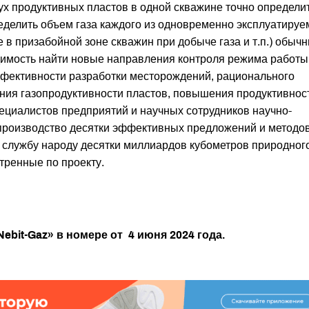
х продуктивных пластов в одной скважине точно определи
еделить объем газа каждого из одновременно эксплуатиру
 в призабойной зоне скважин при добыче газа и т.п.) обыч
димость найти новые направления контроля режима работы
ффективности разработки месторождений, рационального
ния газопродуктивности пластов, повышения продуктивнос
ециалистов предприятий и научных сотрудников научно-
производство десятки эффективных предложений и методов
 службу народу десятки миллиардов кубометров природног
тренные по проекту.
ebit-Gaz» в номере от
4 июня 2024 года.