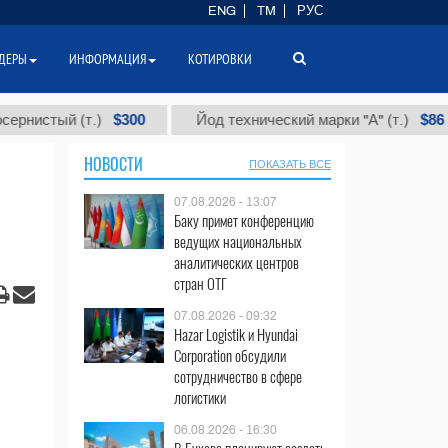
ENG
TM
РУС
ДЕРЫ
ИНФОРМАЦИЯ
КОТИРОВКИ
$300
$86 000
ый (т.)
Йод технический марки "А" (т.)
НОВОСТИ
ПОКАЗАТЬ ВСЕ
07.08.2026 - 13:07
Баку примет конференцию
ведущих национальных
аналитических центров
стран ОТГ
07.08.2026 - 09:32
Hazar Logistik и Hyundai
Corporation обсудили
сотрудничество в сфере
логистики
06.08.2026 - 16:30