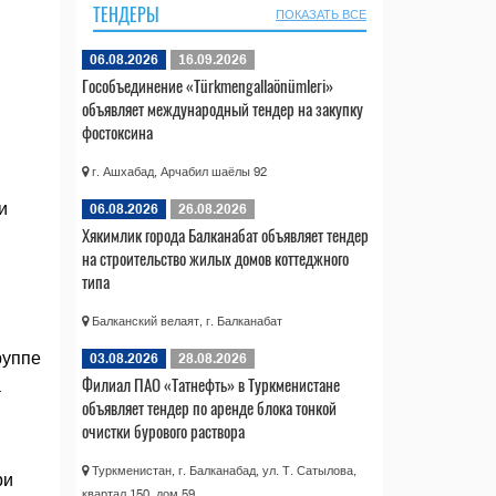
ТЕНДЕРЫ
ПОКАЗАТЬ ВСЕ
06.08.2026
16.09.2026
Гособъединение «Türkmengallaönümleri»
объявляет международный тендер на закупку
фостоксина
г. Ашхабад, Арчабил шаёлы 92
и
06.08.2026
26.08.2026
Хякимлик города Балканабат объявляет тендер
на строительство жилых домов коттеджного
типа
Балканский велаят, г. Балканабат
руппе
03.08.2026
28.08.2026
Филиал ПАО «Татнефть» в Туркменистане
а
объявляет тендер по аренде блока тонкой
очистки бурового раствора
Туркменистан, г. Балканабад, ул. Т. Сатылова,
ри
квартал 150, дом 59