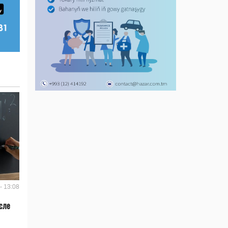
- 13:08
сле