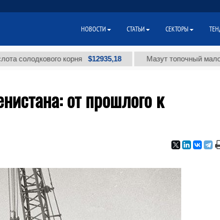
НОВОСТИ
СТАТЬИ
СЕКТОРЫ
ТЕН
$12935,18
лодкового корня
Мазут топочный малосернист
енистана: от прошлого к