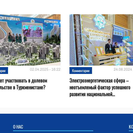
02.04.2025 - 16:22
24.08.2024 
арии
Комментарии
ет участвовать в долевом
Электроэнергетическая сфера –
льстве в Туркменистане?
неотъемлемый фактор успешного
развития национальной...
О НАС
К