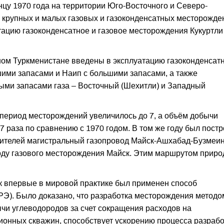
нцу 1970 года на территории Юго-Восточного и Северо-
 крупных и малых газовых и газоконденсатных месторожде
тацию газоконденсатное и газовое месторождения Кукуртли
чном Туркменистане введены в эксплуатацию газоконденсат
ми запасами и Наип с большими запасами, а также
ыми запасами газа – Восточный (Шехитли) и Западный
т период месторождений увеличилось до 7, а объём добычи
,7 раза по сравнению с 1970 годом. В том же году был пост
ителей магистральный газопровод Майск-Ашхабад-Бузмеин
году газового месторождения Майск. Этим маршрутом прир
 впервые в мировой практике был применен способ
Э). Было доказано, что разработка месторождения методо
чи углеводородов за счет сокращения расходов на
ионных скважин, способствует ускорению процесса разрабо