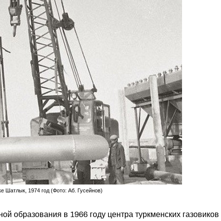
 Шатлык, 1974 год (Фото: Аб. Гусейнов)
ой образования в 1966 году центра туркменских газовиков