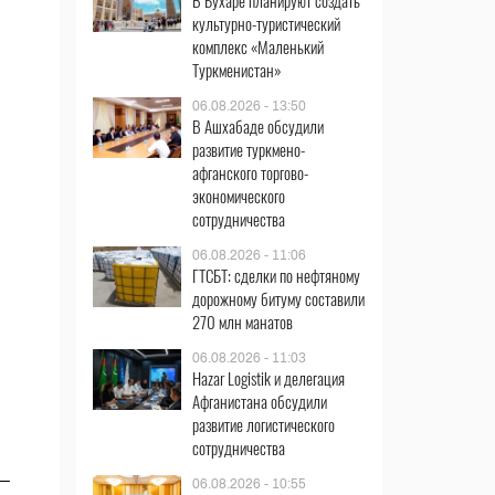
В Бухаре планируют создать
культурно-туристический
комплекс «Маленький
Туркменистан»
06.08.2026 - 13:50
В Ашхабаде обсудили
развитие туркмено-
афганского торгово-
экономического
сотрудничества
06.08.2026 - 11:06
ГТСБТ: сделки по нефтяному
дорожному битуму составили
270 млн манатов
06.08.2026 - 11:03
Hazar Logistik и делегация
Афганистана обсудили
развитие логистического
сотрудничества
 –
06.08.2026 - 10:55