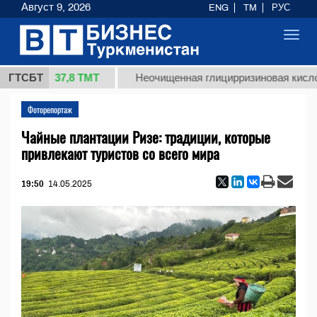
Август 9, 2026
ENG
TM
РУС
Toggl
navig
37,8 ТМТ
г.)
ГТСБТ
Неочищенная глицирризиновая кислота сол
Фоторепортаж
Чайные плантации Ризе: традиции, которые
привлекают туристов со всего мира
19:50
14.05.2025