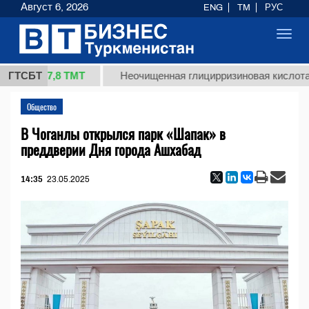
Август 6, 2026
ENG
TM
РУС
Toggl
navig
37,8 ТМТ
г.)
ГТСБТ
Неочищенная глицирризиновая кислота сол
Общество
В Чоганлы открылся парк «Шапак» в
преддверии Дня города Ашхабад
14:35
23.05.2025