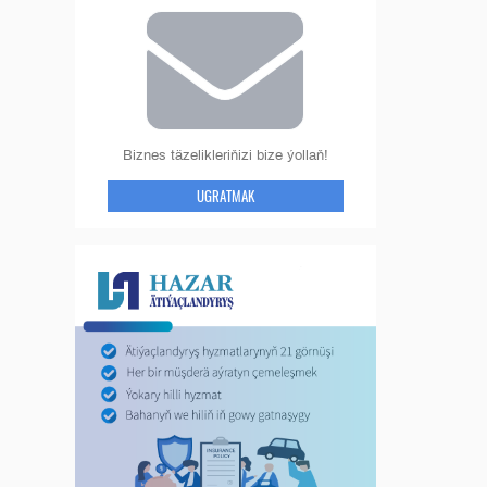
Biznes täzelikleriňizi bize ýollaň!
UGRATMAK