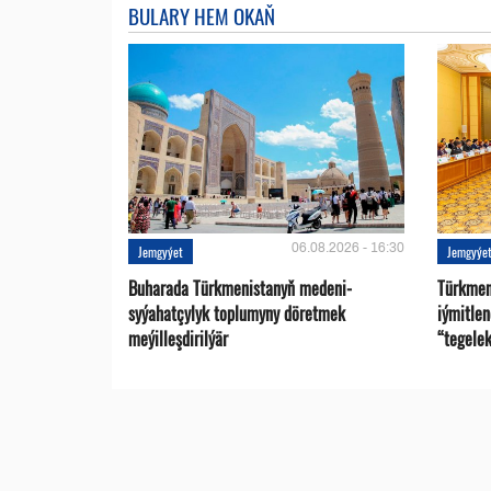
BULARY HEM OKAŇ
06.08.2026 - 16:30
Jemgyýet
Jemgyýe
Buharada Türkmenistanyň medeni-
Türkmen
syýahatçylyk toplumyny döretmek
iýmitle
meýilleşdirilýär
“tegelek