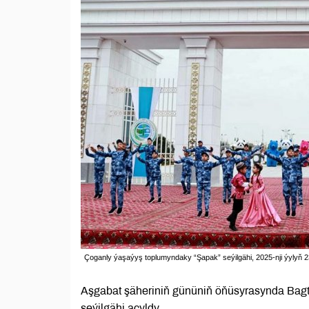
Çoganly ýaşaýyş toplumyndaky “Şapak” seýilgähi, 2025-nji ýylyň 2
Aşgabat şäheriniň gününiň öňüsyrasynda Bagt
seýilgähi açyldy.