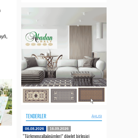
n
nyň,
TENDERLER
ÄHLISI
06.08.2026
16.09.2026
“Türkmengallaönümleri” döwlet birleşigi