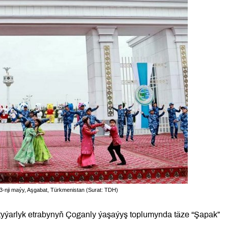
3-nji maýy, Aşgabat, Türkmenistan (Surat: TDH)
yýarlyk etrabynyň Çoganly ýaşaýyş toplumynda täze “Şapak”