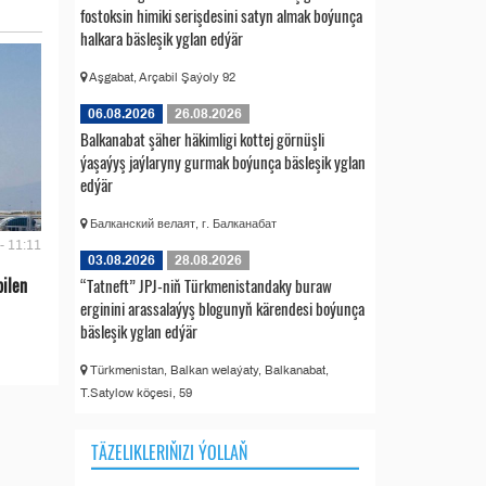
fostoksin himiki serişdesini satyn almak boýunça
halkara bäsleşik yglan edýär
Aşgabat, Arçabil Şaýoly 92
06.08.2026
26.08.2026
Balkanabat şäher häkimligi kottej görnüşli
ýaşaýyş jaýlaryny gurmak boýunça bäsleşik yglan
edýär
Балканский велаят, г. Балканабат
- 11:11
03.08.2026
28.08.2026
bilen
“Tatneft” JPJ-niň Türkmenistandaky buraw
erginini arassalaýyş blogunyň kärendesi boýunça
bäsleşik yglan edýär
Türkmenistan, Balkan welaýaty, Balkanabat,
T.Satylow köçesi, 59
TÄZELIKLERIŇIZI ÝOLLAŇ