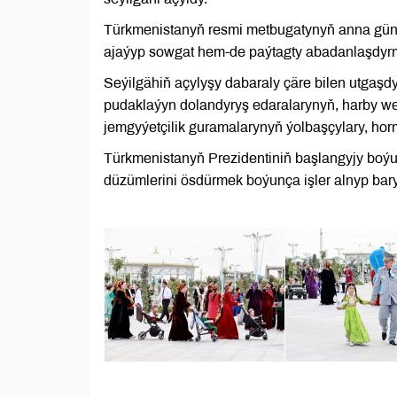
Türkmenistanyň resmi metbugatynyň anna güni 
ajaýyp sowgat hem-de paýtagty abadanlaşdyrm
Seýilgähiň açylyşy dabaraly çäre bilen utgaşdy
pudaklaýyn dolandyryş edaralarynyň, harby we 
jemgyýetçilik guramalarynyň ýolbaşçylary, horm
Türkmenistanyň Prezidentiniň başlangyjy boýun
düzümlerini ösdürmek boýunça işler alnyp bary