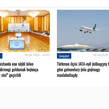
06.08.2026 - 10:55
05.08.2026 
t
Jemgyýet
istanda ene süýdi bilen
Türkmen ilçisi JATA-nyň ýolbaşçysy 
ndirmegi goldamak boýunça
göni gatnawlary ýola goýmagy
 stol” geçirildi
maslahatlaşdy