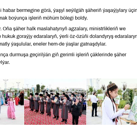
habar bermegine görä, ýaşyl seýilgäh şäheriň ýaşaýjylary üçi
ak boýunça işleriň möhüm bölegi boldy.
. Oňa şäher halk maslahatynyň agzalary, ministrlikleriň we
hukuk goraýjy edaralaryň, ýerli öz-özüňi dolandyryş edaralary
atly ýaşulular, eneler hem-de ýaşlar gatnaşdylar.
ça durmuşa geçirilýän giň gerimli işleriň çäklerinde şäher
lýar.