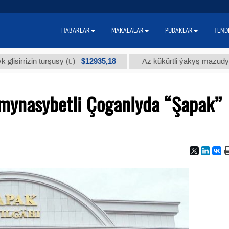
HABARLAR
MAKALALAR
PUDAKLAR
TEND
$12935,18
$3
zin turşusy (t.)
Az kükürtli ýakyş mazudy (t.)
 mynasybetli Çoganlyda “Şapak”