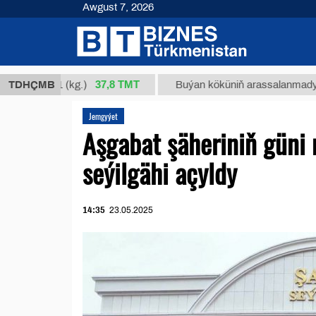
Awgust 7, 2026
37,8 ТМТ
m 34/1 (kg.)
TDHÇMB
Buýan köküniň arassalanmadyk glisirri
Jemgyýet
Aşgabat şäheriniň güni
seýilgähi açyldy
14:35
23.05.2025