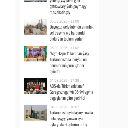
ýolbaşçysy bilen göni
gatnawlary ýola goýmagy
maslahatlaşdy
05.08.2026 - 11:09
Daşoguz welaýatynda ammiak
selitrasyny we karbamid
öndürýän toplum gurlar
05.08.2026 - 11:02
“AgroEksport” kompaniýasy
Türkmenistana iberýän un
önümleriniň görnüşlerini
giňeltdi
04.08.2026 - 17:38
ABŞ-da Türkmenistanyň
Garaşsyzlygynyň 35 ýyllygyna
bagyşlanan çäre geçirildi
04.08.2026 - 16:57
Türkmenistanyň daşary söwda
dolanyşygy ýanwar-iýul
aýlarynda 9 göterim artdy