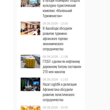
В Бухаре планируют создать
культурно-туристический
комплекс «Маленький
Туркменистан»
06.08.2026 - 13:50
В Ашхабаде обсудили
развитие туркмено-
афганского торгово-
экономического
сотрудничества
06.08.2026 - 11:06
ГТСБТ: сделки по нефтяному
дорожному битуму составили
270 млн манатов
06.08.2026 - 11:03
Hazar Logistik и делегация
Афганистана обсудили
развитие логистического
сотрудничества
06.08.2026 - 10:55