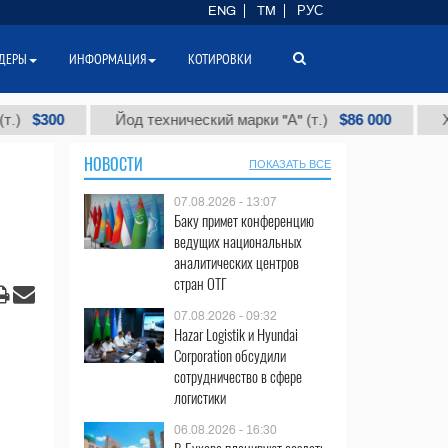
ENG
TM
РУС
ДЕРЫ
ИНФОРМАЦИЯ
КОТИРОВКИ
0
$86 000
Йод технический марки "А" (т.)
Хлористы
НОВОСТИ
ПОКАЗАТЬ ВСЕ
07.08.2026 - 13:07
Баку примет конференцию
ведущих национальных
аналитических центров
стран ОТГ
07.08.2026 - 09:32
Hazar Logistik и Hyundai
Corporation обсудили
сотрудничество в сфере
логистики
06.08.2026 - 16:30