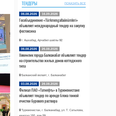
ТЕНДЕРЫ
ПОКАЗАТЬ ВСЕ
06.08.2026
16.09.2026
Гособъединение «Türkmengallaönümleri»
объявляет международный тендер на закупку
фостоксина
г. Ашхабад, Арчабил шаёлы 92
06.08.2026
26.08.2026
Хякимлик города Балканабат объявляет тендер
на строительство жилых домов коттеджного
типа
Балканский велаят, г. Балканабат
03.08.2026
28.08.2026
Филиал ПАО «Татнефть» в Туркменистане
объявляет тендер по аренде блока тонкой
очистки бурового раствора
Туркменистан, г. Балканабад, ул. Т. Сатылова,
квартал 150, дом 59