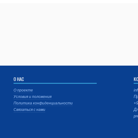
О НАС
К
in
О проекте
Пр
Условия и положения
+9
Политика конфиденциальности
Дл
Связаться с нами
pr