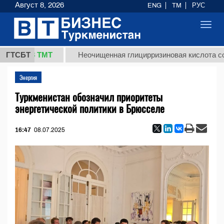
Август 8, 2026
ENG
TM
РУС
Toggl
navig
37,8 ТМТ
ГТСБТ
Неочищенная глицирризиновая кислота солодк
Энергия
Туркменистан обозначил приоритеты
энергетической политики в Брюсселе
16:47
08.07.2025