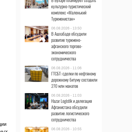
В Бухаре планируют создать
культурно-туристический
комплекс «Маленький
Туркменистан»
06.08.2026 - 13:50
В Ашхабаде обсудили
развитие туркмено-
афганского торгово-
экономического
сотрудничества
06.08.2026 - 11:06
ГТСБТ: сделки по нефтяному
дорожному битуму составили
270 млн манатов
06.08.2026 - 11:03
Hazar Logistik и делегация
Афганистана обсудили
развитие логистического
сотрудничества
ции
06.08.2026 - 10:55
нных