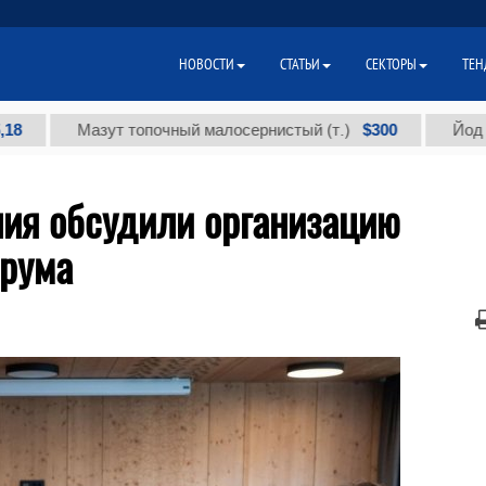
НОВОСТИ
СТАТЬИ
СЕКТОРЫ
ТЕН
$300
Мазут топочный малосернистый (т.)
Йод техниче
ния обсудили организацию
орума