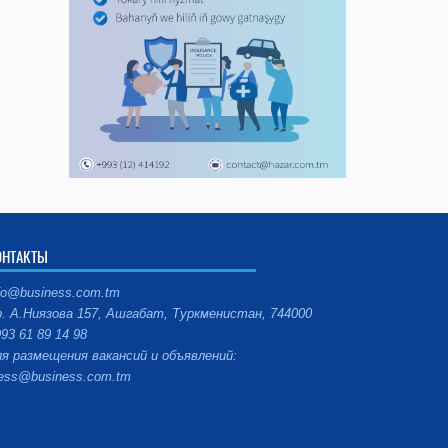
ОНТАКТЫ
fo@business.com.tm
. А.Ниязова 157, Ашгабат, Туркменистан, 744000
93 61 89 14 98
я размещения вакансий и объявлений:
ess@business.com.tm