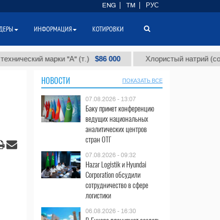
ENG
TM
РУС
ДЕРЫ
ИНФОРМАЦИЯ
КОТИРОВКИ
$86 000
ский марки "А" (т.)
Хлористый натрий (соль пище
НОВОСТИ
ПОКАЗАТЬ ВСЕ
07.08.2026 - 13:07
Баку примет конференцию
ведущих национальных
аналитических центров
стран ОТГ
07.08.2026 - 09:32
Hazar Logistik и Hyundai
Corporation обсудили
сотрудничество в сфере
логистики
06.08.2026 - 16:30