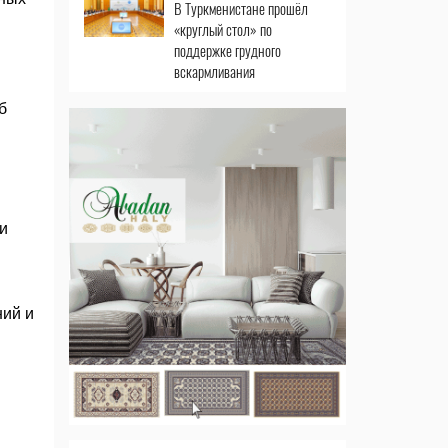
В Туркменистане прошёл
«круглый стол» по
поддержке грудного
вскармливания
б
и
ний и