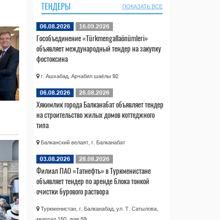
ТЕНДЕРЫ
ПОКАЗАТЬ ВСЕ
06.08.2026
16.09.2026
Гособъединение «Türkmengallaönümleri»
объявляет международный тендер на закупку
фостоксина
г. Ашхабад, Арчабил шаёлы 92
06.08.2026
26.08.2026
Хякимлик города Балканабат объявляет тендер
на строительство жилых домов коттеджного
типа
Балканский велаят, г. Балканабат
03.08.2026
28.08.2026
Филиал ПАО «Татнефть» в Туркменистане
объявляет тендер по аренде блока тонкой
очистки бурового раствора
Туркменистан, г. Балканабад, ул. Т. Сатылова,
квартал 150, дом 59