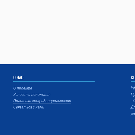
О НАС
К
in
О проекте
Пр
Условия и положения
+9
Политика конфиденциальности
Дл
Связаться с нами
pr