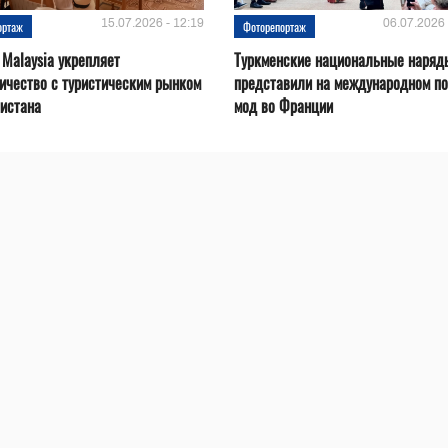
15.07.2026 - 12:19
06.07.2026 
ортаж
Фоторепортаж
 Malaysia укрепляет
Туркменские национальные наряд
ичество с туристическим рынком
представили на международном по
истана
мод во Франции