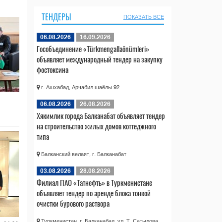
ТЕНДЕРЫ
ПОКАЗАТЬ ВСЕ
06.08.2026
16.09.2026
Гособъединение «Türkmengallaönümleri»
объявляет международный тендер на закупку
фостоксина
г. Ашхабад, Арчабил шаёлы 92
06.08.2026
26.08.2026
Хякимлик города Балканабат объявляет тендер
на строительство жилых домов коттеджного
типа
Балканский велаят, г. Балканабат
03.08.2026
28.08.2026
Филиал ПАО «Татнефть» в Туркменистане
объявляет тендер по аренде блока тонкой
очистки бурового раствора
Туркменистан, г. Балканабад, ул. Т. Сатылова,