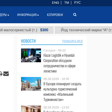
ENG
TM
РУС
ДЕРЫ
ИНФОРМАЦИЯ
КОТИРОВКИ
$300
$86
сернистый (т.)
Йод технический марки "А" (т.)
НОВОСТИ
ПОКАЗАТЬ ВСЕ
Сегодня - 09:32
Hazar Logistik и Hyundai
Corporation обсудили
сотрудничество в сфере
логистики
06.08.2026 - 16:30
В Бухаре планируют создать
культурно-туристический
комплекс «Маленький
Туркменистан»
06.08.2026 - 13:50