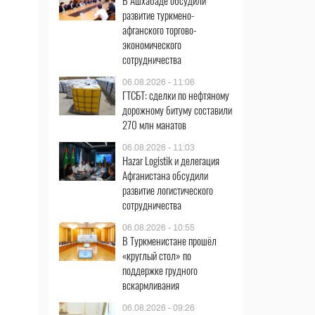
В Ашхабаде обсудили
развитие туркмено-
афганского торгово-
экономического
сотрудничества
06.08.2026 - 11:06
ГТСБТ: сделки по нефтяному
дорожному битуму составили
270 млн манатов
06.08.2026 - 11:03
Hazar Logistik и делегация
Афганистана обсудили
развитие логистического
сотрудничества
06.08.2026 - 10:55
В Туркменистане прошёл
«круглый стол» по
поддержке грудного
вскармливания
06.08.2026 - 09:26