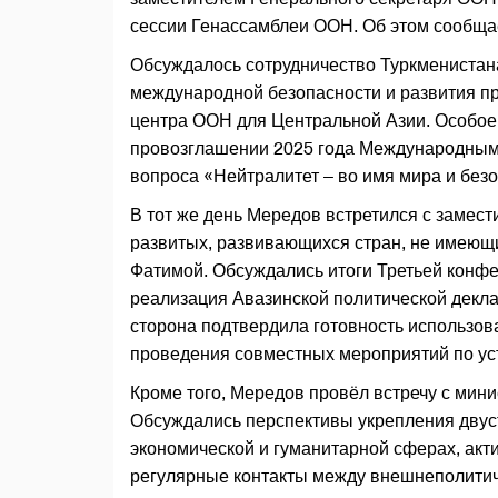
сессии Генассамблеи ООН. Об этом сообща
Обсуждалось сотрудничество Туркменистан
международной безопасности и развития п
центра ООН для Центральной Азии. Особое
провозглашении 2025 года Международным 
вопроса «Нейтралитет – во имя мира и без
В тот же день Мередов встретился с замес
развитых, развивающихся стран, не имеющи
Фатимой. Обсуждались итоги Третьей конфе
реализация Авазинской политической декл
сторона подтвердила готовность использо
проведения совместных мероприятий по ус
Кроме того, Мередов провёл встречу с мин
Обсуждались перспективы укрепления двуст
экономической и гуманитарной сферах, ак
регулярные контакты между внешнеполити