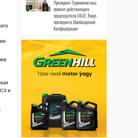
Президент Туркменистана
принял действующего
председателя ОБСЕ, Вице-
президента Швейцарской
ного
Конфедерации
леи
нее
ская
DC3 и
.