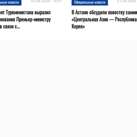
02.08.2026 - 16:57
01.08.2026 
ьные новости
Официальные новости
нт Туркменистана выразил
В Астане обсудили повестку самми
нования Премьер-министру
«Центральная Азия — Республика
 связи с...
Корея»