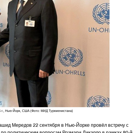
 г., Нью-Йорк, США (Фото: МИД Туркменистана)
ашид Мередов 22 сентября в Нью-Йорке провёл встречу с
по политическим вопросам Розмари Дикарло в рамках 80-й