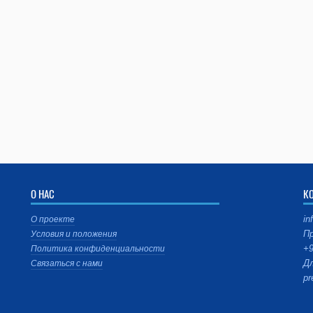
О НАС
К
in
О проекте
Пр
Условия и положения
+9
Политика конфиденциальности
Дл
Связаться с нами
pr