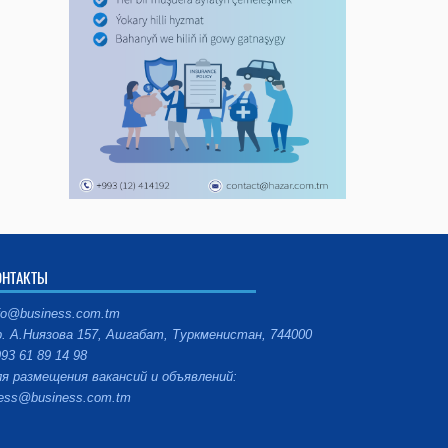
ОНТАКТЫ
fo@business.com.tm
. А.Ниязова 157, Ашгабат, Туркменистан, 744000
93 61 89 14 98
я размещения вакансий и объявлений:
ess@business.com.tm