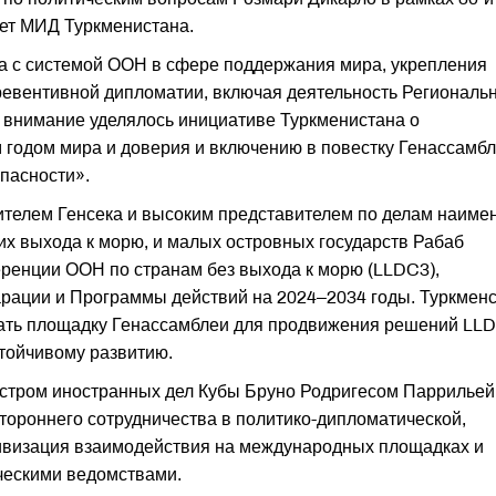
ет МИД Туркменистана.
а с системой ООН в сфере поддержания мира, укрепления
ревентивной дипломатии, включая деятельность Региональ
 внимание уделялось инициативе Туркменистана о
годом мира и доверия и включению в повестку Генассамб
опасности».
тителем Генсека и высоким представителем по делам наиме
х выхода к морю, и малых островных государств Рабаб
ренции ООН по странам без выхода к морю (LLDC3),
арации и Программы действий на 2024–2034 годы. Туркмен
вать площадку Генассамблеи для продвижения решений LL
тойчивому развитию.
истром иностранных дел Кубы Бруно Родригесом Паррильей
ороннего сотрудничества в политико-дипломатической,
тивизация взаимодействия на международных площадках и
ческими ведомствами.