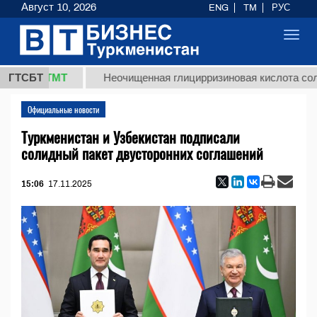
Август 10, 2026
ENG
TM
РУС
Toggl
navig
7,8 ТМТ
ГТСБТ
Неочищенная глицирризиновая кислота солодко
Официальные новости
Туркменистан и Узбекистан подписали
солидный пакет двусторонних соглашений
15:06
17.11.2025