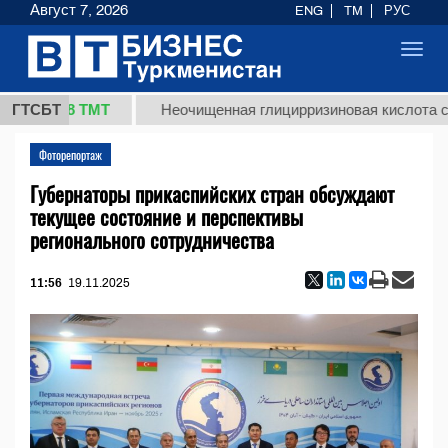
Август 7, 2026
ENG
TM
РУС
Toggl
navig
37,8 ТМТ
ГТСБТ
Неочищенная глицирризиновая кислота солодк
Фоторепортаж
Губернаторы прикаспийских стран обсуждают
текущее состояние и перспективы
регионального сотрудничества
11:56
19.11.2025