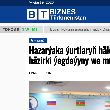
Awgust 9, 2026
37,8 ТМТ
(kg.)
TDHÇMB
Buýan köküniň arassalanmadyk glisirrizin turş
Fotoreportaž
Hazarýaka ýurtlaryň häk
häzirki ýagdaýyny we mü
11:56
19.11.2025