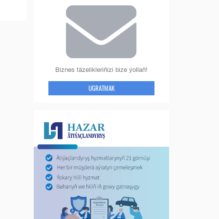
Biznes täzelikleriňizi bize ýollaň!
UGRATMAK