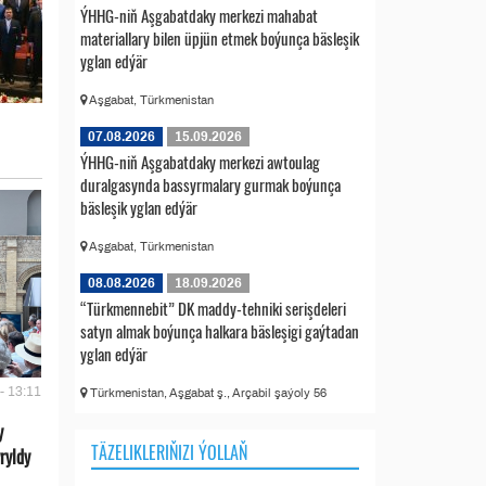
ÝHHG-niň Aşgabatdaky merkezi mahabat
materiallary bilen üpjün etmek boýunça bäsleşik
yglan edýär
Aşgabat, Türkmenistan
07.08.2026
15.09.2026
ÝHHG-niň Aşgabatdaky merkezi awtoulag
duralgasynda bassyrmalary gurmak boýunça
bäsleşik yglan edýär
Aşgabat, Türkmenistan
08.08.2026
18.09.2026
“Türkmennebit” DK maddy-tehniki serişdeleri
satyn almak boýunça halkara bäsleşigi gaýtadan
yglan edýär
- 13:11
Türkmenistan, Aşgabat ş., Arçabil şaýoly 56
y
TÄZELIKLERIŇIZI ÝOLLAŇ
ryldy