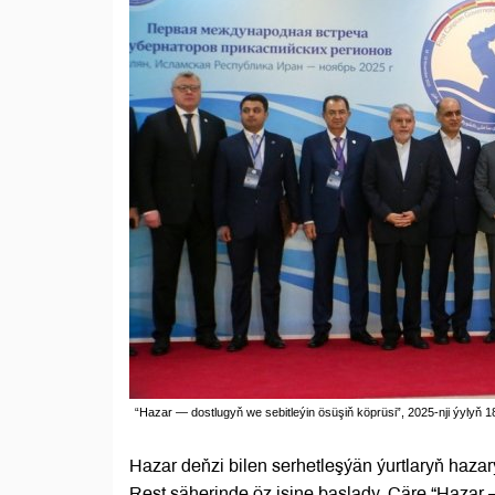
“Hazar — dostlugyň we sebitleýin ösüşiň köprüsi”, 2025-nji ýylyň 1
Hazar deňzi bilen serhetleşýän ýurtlaryň hazarý
Reşt şäherinde öz işine başlady. Çäre “Hazar 