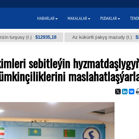
HABARLAR
MAKALALAR
PUDAKLAR
TEND
$12935,18
$300
usy (t.)
Az kükürtli ýakyş mazudy (t.)
imleri sebitleýin hyzmatdaşlygy
mkinçiliklerini maslahatlaşýarl