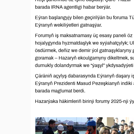
barada IRNA agentligi habar berýär.
Eýran başlangyjy bilen geçirilýän bu foruma
Eýranyň wekiliýetleri gatnaşýar.
Forumyň iş maksatnamasy üç esasy paneli öz 
hojalygynda hyzmatdaşlyk we syýahatçylyk; Ul
ösdürmek, deňiz we demir ýol gatnaşyklaryny 
goramak – Hazaryň ekoulgamyny dikeltmek, s
durnukly dolandyrmak we “ýaşyl” ykdysadyýeti
Çäräniň açylyş dabarasynda Eýranyň daşary i
Eýranyň Prezidenti Masud Pezeşkianyň indiki
barada maglumat berdi.
Hazarýaka häkimleriň birinji forumy 2025-nji ý