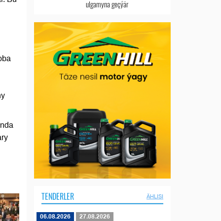
ulgamyna geçýär
oba
ny
ynda
ary
TENDERLER
ÄHLISI
06.08.2026
27.08.2026