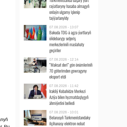
Türkmenistanda daşary ýurt
raýatlaryny hasaba almagyň
onlaýn ulgamy işlenip
taýýarlanyldy
07.08.2026 - 13:07
Bakuda TDG-ä agza ýurtlaryň
öňdebaryjy seljeriş
merkezleriniň maslahaty
geçiriler
07.08.2026 - 12:14
“Maksat deri” gön önümleriniň
70 göterimden gowragyny
eksport etdi
07.08.2026 - 11:42
Irakliý Kobahidze Merkezi
Aziýa bilen hyzmatdaşlygyň
ähmiýetini belledi
07.08.2026 - 10:01
Belarusyň Türkmenistandaky
anyň
ilçihanasy elektron nobat
r. Bu