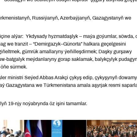
 Türkmenistanyň, Russiýanyň, Azerbaýjanyň, Gazagystanyň we
içine alýar: Ykdysady hyzmatdaşlyk – maýa goýumlar, söwda, 
ag we tranzit – “Demirgazyk–Günorta” halkara geçelgesini
giňeltmek, gümrük amallaryny ýeňilleşdirmek; Daşky gurşawy
uw-batgalyk meýdanlaryny gorap saklamak, balykçylyk pudagy
 öňe sürmek.
şler ministri Seýed Abbas Arakçi çykyş edip, çykyşynyň dowam
 aý Gazagystana we Türkmenistana amala aşyrjak resmi saparl
ylyň 19-njy noýabrynda öz işini tamamlar.