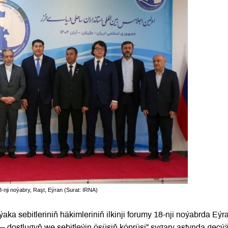
8-nji noýabry, Raşt, Eýran (Surat: IRNA)
aka sebitleriniň häkimleriniň ilkinji forumy 18-nji noýabrda Eýr
— dostlugyň we sebitleýin ösüşiň köprüsi” şygary astynda geçýä