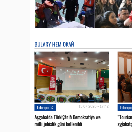
BULARY HEM OKAŇ
15.07.2026 - 17:42
Fotoreportaž
Fotorepo
Aşgabatda Türkiýäniň Demokratiýa we
“Touris
milli jebislik güni bellenildi
syýahat