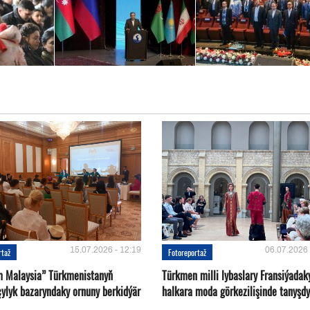
15.07.2026 - 12:19
06.07.2026 
rtaž
Fotoreportaž
m Malaysia” Türkmenistanyň
Türkmen milli lybaslary Fransiýadak
çylyk bazaryndaky ornuny berkidýär
halkara moda görkezilişinde tanyşdy