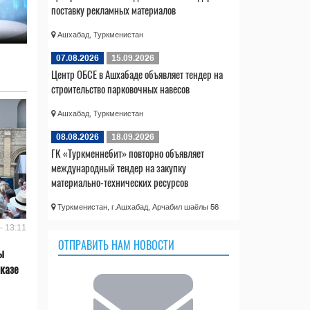
поставку рекламных материалов
Ашхабад, Туркменистан
07.08.2026
15.09.2026
Центр ОБСЕ в Ашхабаде объявляет тендер на
строительство парковочных навесов
Ашхабад, Туркменистан
08.08.2026
18.09.2026
ГК «Туркменнебит» повторно объявляет
международный тендер на закупку
материально-технических ресурсов
Туркменистан, г.Ашхабад, Арчабил шаёлы 56
- 13:11
ОТПРАВИТЬ НАМ НОВОСТИ
ы
казе