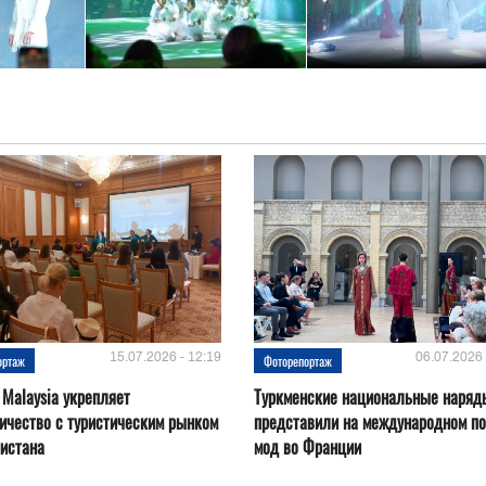
15.07.2026 - 12:19
06.07.2026 
ортаж
Фоторепортаж
 Malaysia укрепляет
Туркменские национальные наряд
ичество с туристическим рынком
представили на международном по
истана
мод во Франции