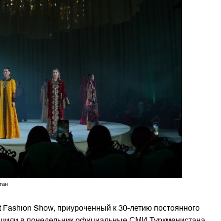
тан
Fashion Show, приуроченный к 30-летию постоянного
бщили в понедельник официальные СМИ Туркменистана.