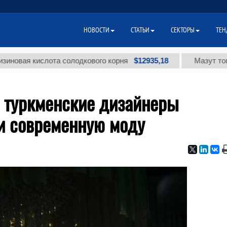
НОВОСТИ
СТАТЬИ
СЕКТОРЫ
ТЕН
$12935,18
 кислота солодкового корня
Мазут топочный 
: туркменские дизайнеры
и современную моду