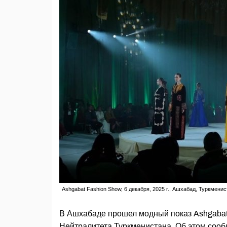
Ashgabat Fashion Show, 6 декабря, 2025 г., Ашхабад, Туркменис
В Ашхабаде прошел модный показ Ashgabat 
Нейтралитета Туркменистана. Об этом соо