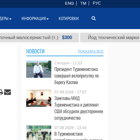
ENG
TM
РУС
ДЕРЫ
ИНФОРМАЦИЯ
КОТИРОВКИ
$300
малосернистый (т.)
Йод технический марки "А" (т.)
НОВОСТИ
ПОКАЗАТЬ ВСЕ
Сегодня - 11:23
Президент Туркменистана
совершил велопрогулку по
берегу Каспия
07.08.2026 - 17:57
Замглавы МИД
Туркменистана и дипломат
США обсудили двустороннее
сотрудничество
07.08.2026 - 13:45
В Туркменистане