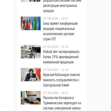
разработана онлайн-система
регистрации иностранных
граждан
07.08.2026 - 13:07
Баку примет конференцию
ведущих национальных
аналитических центров
стран ОТГ
07.08.2026 - 12:14
Maksat deri экспортировала
более 70% произведенной
кожевенной продукции
07.08.2026 - 11:42
Ираклий Кобахидзе отметил
важность сотрудничества с
Центральной Азией
07.08.2026 - 10:01
Посольство Беларуси в
Туркменистане переходит на
систему электронной записи