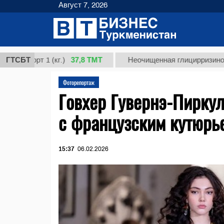
Август 7, 2026
37,8 ТМТ
орт 1 (кг.)
ГТСБТ
Неочищенная глицирризиновая кис
Фоторепортаж
Говхер Гувернэ-Пирку
с французским кутюрь
15:37
06.02.2026