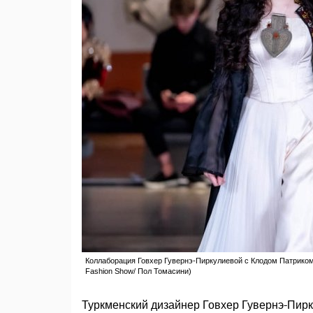
Коллаборация Говхер Гувернэ-Пиркулиевой с Клодом Патриком, 
Fashion Show/ Пол Томасини)
Туркменский дизайнер Говхер Гувернэ-Пир