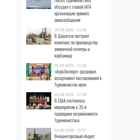
Посол Туркменистана
обсудил с главой JATA
организацию прямого
авиасообщения
05.08.2026 - 11:09
В Дашогузе построят
комплекс по производству
аммиачной селитры и
карбамида
05.08.2026 - 11:02
«АгроЭкспорт» расширил
ассортимент поставляемой в
Туркменистан муки
04.08.2026 - 17:38
В США состоялось
мероприятие к 35-й
годовщине независимости
Туркменистана
04.08.2026 - 16:57
Внешнеторговый оборот