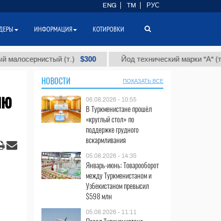
ENG
TM
РУС
ДЕРЫ
ИНФОРМАЦИЯ
КОТИРОВКИ
$300
$86 
ернистый (т.)
Йод технический марки "А" (т.)
НОВОСТИ
ПОКАЗАТЬ ВСЕ
ию
06.08.2026 - 10:55
В Туркменистане прошёл
«круглый стол» по
поддержке грудного
вскармливания
05.08.2026 - 14:35
Январь-июнь: Товарооборот
между Туркменистаном и
Узбекистаном превысил
$598 млн
05.08.2026 - 11:11