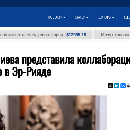
НОВОСТИ
СТАТЬИ
СЕКТОРЫ
ТЕН
$12935,18
лота солодкового корня
Мазут топочный малос
лиева представила коллаборац
е в Эр-Рияде