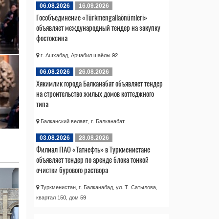
06.08.2026
16.09.2026
Гособъединение «Türkmengallaönümleri»
объявляет международный тендер на закупку
фостоксина
г. Ашхабад, Арчабил шаёлы 92
06.08.2026
26.08.2026
Хякимлик города Балканабат объявляет тендер
на строительство жилых домов коттеджного
типа
Балканский велаят, г. Балканабат
03.08.2026
28.08.2026
Филиал ПАО «Татнефть» в Туркменистане
объявляет тендер по аренде блока тонкой
очистки бурового раствора
Туркменистан, г. Балканабад, ул. Т. Сатылова,
квартал 150, дом 59