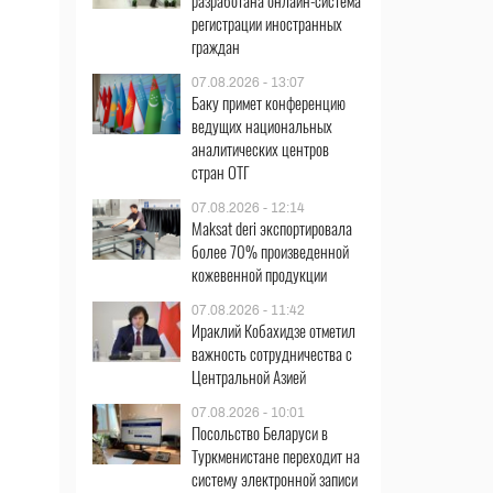
разработана онлайн-система
регистрации иностранных
граждан
07.08.2026 - 13:07
Баку примет конференцию
ведущих национальных
аналитических центров
стран ОТГ
07.08.2026 - 12:14
Maksat deri экспортировала
более 70% произведенной
кожевенной продукции
07.08.2026 - 11:42
Ираклий Кобахидзе отметил
важность сотрудничества с
Центральной Азией
07.08.2026 - 10:01
Посольство Беларуси в
Туркменистане переходит на
систему электронной записи