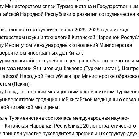
у Министерством связи Туркменистана и Государственным
тайской Народной Республики о развитии сотрудничества 
овационного сотрудничества на 2026–2028 годы между
стерством науки и технологий Китайской Народной Республ
у Институтом международных отношений Министерства
верситетом иностранных дел Китая;
ркмено-китайского учебного центра в области энергетики 
и газа имени Ягшыгельды Какаева (Туркменистан), Центр
итайской Народной Республики при Министерстве образова
том (Пекин);
у Государственным медицинским университетом Туркмени
университетом традиционной китайской медицины о созда
нной китайской медицины.
лате Туркменистана состоялась международная научно-
 Китайская Народная Республика: 20 лет стратегического
е приняли участие руководители профильных структур двух