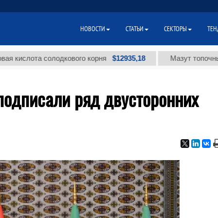
НОВОСТИ
СТАТЬИ
СЕКТОРЫ
ТЕН
$12935,18
ота солодкового корня
Мазут топочный малос
подписали ряд двусторонних