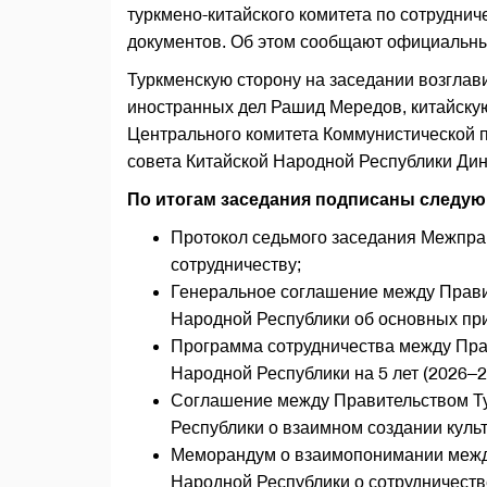
туркмено-китайского комитета по сотруднич
документов. Об этом сообщают официальн
Туркменскую сторону на заседании возглав
иностранных дел Рашид Мередов, китайску
Центрального комитета Коммунистической п
совета Китайской Народной Республики Ди
По итогам заседания подписаны следу
Протокол седьмого заседания Межправ
сотрудничеству;
Генеральное соглашение между Прави
Народной Республики об основных при
Программа сотрудничества между Пра
Народной Республики на 5 лет (2026–2
Соглашение между Правительством Ту
Республики о взаимном создании куль
Меморандум о взаимопонимании между
Народной Республики о сотрудничеств