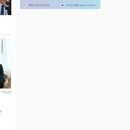
- 09:26
,