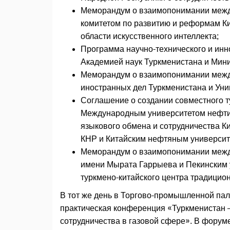
Меморандум о взаимопонимании межд
комитетом по развитию и реформам Ки
области искусственного интеллекта;
Программа научно-технического и инн
Академией наук Туркменистана и Мини
Меморандум о взаимопонимании межд
иностранных дел Туркменистана и Уни
Соглашение о создании совместного ту
Международным университетом нефти 
языкового обмена и сотрудничества К
КНР и Китайским нефтяным университе
Меморандум о взаимопонимании межд
имени Мырата Гаррыева и Пекинским 
туркмено-китайского центра традицио
В тот же день в Торгово-промышленной па
практическая конференция «Туркменистан —
сотрудничества в газовой сфере». В форум