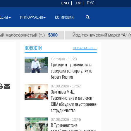
ENG
TM
РУС
ДЕРЫ
ИНФОРМАЦИЯ
КОТИРОВКИ
$300
$86 0
ернистый (т.)
Йод технический марки "А" (т.)
НОВОСТИ
ПОКАЗАТЬ ВСЕ
Сегодня - 11:23
Президент Туркменистана
совершил велопрогулку по
берегу Каспия
07.08.2026 - 17:57
Замглавы МИД
Туркменистана и дипломат
США обсудили двустороннее
сотрудничество
07.08.2026 - 13:45
В Туркменистане