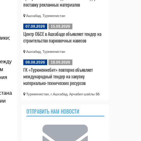
поставку рекламных материалов
в
Ашхабад, Туркменистан
07.08.2026
15.09.2026
Центр ОБСЕ в Ашхабаде объявляет тендер на
ики;
строительство парковочных навесов
Ашхабад, Туркменистан
между
08.08.2026
18.09.2026
ГК «Туркменнебит» повторно объявляет
ом
международный тендер на закупку
ния
материально-технических ресурсов
стана
Туркменистан, г.Ашхабад, Арчабил шаёлы 56
нии
ОТПРАВИТЬ НАМ НОВОСТИ