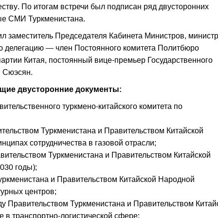
еству. По итогам встречи был подписан ряд двусторонних
ые СМИ Туркменистана.
ил заместитель Председателя Кабинета Министров, минист
ю делегацию — член Постоянного комитета Политбюро
артии Китая, постоянный вице-премьер Государственного
н Сюэсян.
ющие двусторонние документы:
ительственного туркмено-китайского комитета по
тельством Туркменистана и Правительством Китайской
нципах сотрудничества в газовой отрасли;
вительством Туркменистана и Правительством Китайской
030 годы);
ркменистана и Правительством Китайской Народной
турных центров;
 Правительством Туркменистана и Правительством Китай
е в транспортно-логистической сфере;