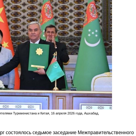
елями Туркменистана и Китая, 16 апреля 2026 года, Ашхабад,
ерг состоялось седьмое заседание Межправительственного