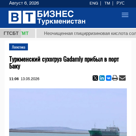
Август 6, 2026
ENG
TM
РУС
Toggl
navig
37,8 ТМТ
ГТСБТ
Неочищенная глицирризиновая кислота солодко
Логистика
Туркменский сухогруз Gadamly прибыл в порт
Баку
11:06
13.05.2026