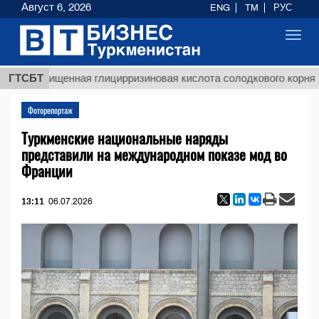
Август 6, 2026
ENG
TM
РУС
Toggl
navig
$1293
еочищенная глицирризиновая кислота солодкового корня
ГТСБТ
Фоторепортаж
Туркменские национальные наряды
представили на международном показе мод во
Франции
13:11
06.07.2026