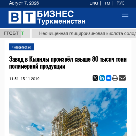
Август 7, 2026
ENG
TM
РУС
Toggl
navig
ТМТ
ГТСБТ
Неочищенная глицирризиновая кислота солодкового 
Фоторепортаж
Завод в Кыянлы произвёл свыше 80 тысяч тонн
полимерной продукции
11:51
15.11.2019