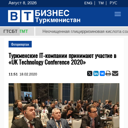
Август 8, 2026
ENG
TM
РУС
Toggl
navig
7,8 ТМТ
ГТСБТ
Неочищенная глицирризиновая кислота солодков
Фоторепортаж
Туркменские IT-компании принимают участие в
«UK Technology Conference 2020»
11:51
18.02.2020