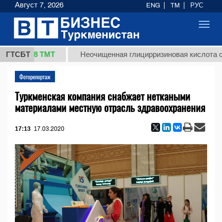
Август 7, 2026
ENG
TM
РУС
Toggl
navig
37,8 ТМТ
ГТСБТ
Неочищенная глицирризиновая кислота солодк
Фоторепортаж
Туркменская компания снабжает неткаными
материалами местную отрасль здравоохранения
17:13
17.03.2020