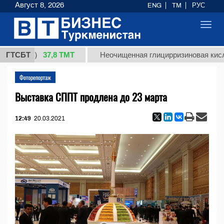
Август 8, 2026
ENG
TM
РУС
Toggl
navig
37,8 ТМТ
кг.)
ГТСБТ
Неочищенная глицирризиновая кислота со
Фоторепортаж
Выставка СППТ продлена до 23 марта
12:49
20.03.2021