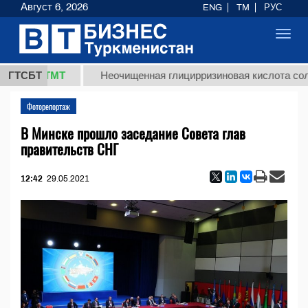
Август 6, 2026
ENG
TM
РУС
Toggl
navig
7,8 ТМТ
ГТСБТ
Неочищенная глицирризиновая кислота солодков
Фоторепортаж
В Минске прошло заседание Совета глав
правительств СНГ
12:42
29.05.2021