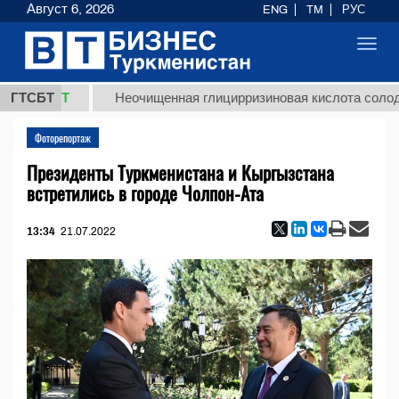
Август 6, 2026
ENG
TM
РУС
Toggl
navig
8 ТМТ
ГТСБТ
Неочищенная глицирризиновая кислота солодково
Фоторепортаж
Президенты Туркменистана и Кыргызстана
встретились в городе Чолпон-Ата
13:34
21.07.2022