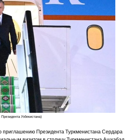
 Президента Узбекистана)
по приглашению Президента Туркменистана Сердара
иальным визитом в столицу Туркменистана Ашхабад.