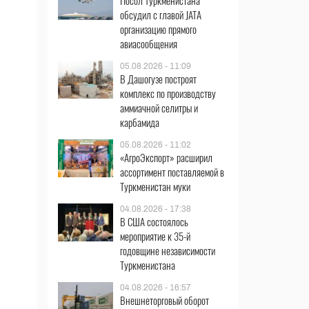
Посол Туркменистана
обсудил с главой JATA
организацию прямого
авиасообщения
05.08.2026 - 11:09
В Дашогузе построят
комплекс по производству
аммиачной селитры и
карбамида
05.08.2026 - 11:02
«АгроЭкспорт» расширил
ассортимент поставляемой в
Туркменистан муки
04.08.2026 - 17:38
В США состоялось
мероприятие к 35-й
годовщине независимости
Туркменистана
04.08.2026 - 16:57
Внешнеторговый оборот