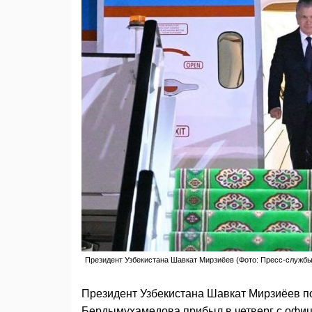
Президент Узбекистана Шавкат Мирзиёев (Фото: Пресс-службы
Президент Узбекистана Шавкат Мирзиёев 
Бердымухамедова прибыл в четверг с офиц