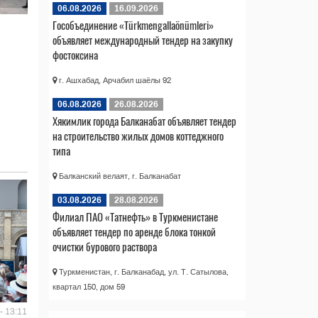
06.08.2026
16.09.2026
Гособъединение «Türkmengallaönümleri»
объявляет международный тендер на закупку
фостоксина
г. Ашхабад, Арчабил шаёлы 92
06.08.2026
26.08.2026
Хякимлик города Балканабат объявляет тендер
на строительство жилых домов коттеджного
типа
Балканский велаят, г. Балканабат
03.08.2026
28.08.2026
Филиал ПАО «Татнефть» в Туркменистане
объявляет тендер по аренде блока тонкой
очистки бурового раствора
Туркменистан, г. Балканабад, ул. Т. Сатылова,
квартал 150, дом 59
- 13:11