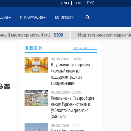
ENG
TM
РУС
ДЕРЫ
ИНФОРМАЦИЯ
КОТИРОВКИ
$300
$8
лосернистый (т.)
Йод технический марки "А" (т.)
НОВОСТИ
ПОКАЗАТЬ ВСЕ
06.08.2026 - 10:55
В Туркменистане прошёл
«круглый стол» по
поддержке грудного
вскармливания
05.08.2026 - 14:35
Январь-июнь: Товарооборот
между Туркменистаном и
Узбекистаном превысил
$598 млн
05.08.2026 - 11:11