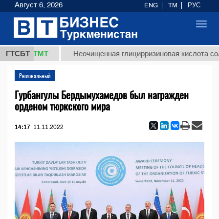
Август 6, 2026
ENG
TM
РУС
Toggl
navig
37,8 ТМТ
ГТСБТ
Неочищенная глицирризиновая кислота солодко
Региональный
Гурбангулы Бердымухамедов был награжден
орденом тюркского мира
14:17
11.11.2022