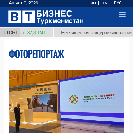
Август 9, 2026
ENG
TM
РУС
Toggl
navig
37,8 ТМТ
.)
ГТСБТ
Неочищенная глицирризиновая кислота соло
ФОТОРЕПОРТАЖ