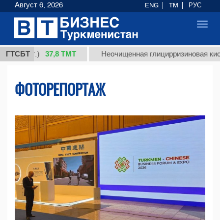
Август 6, 2026
ENG
TM
РУС
Toggl
navig
37,8 ТМТ
.)
ГТСБТ
Неочищенная глицирризиновая кислота соло
ФОТОРЕПОРТАЖ