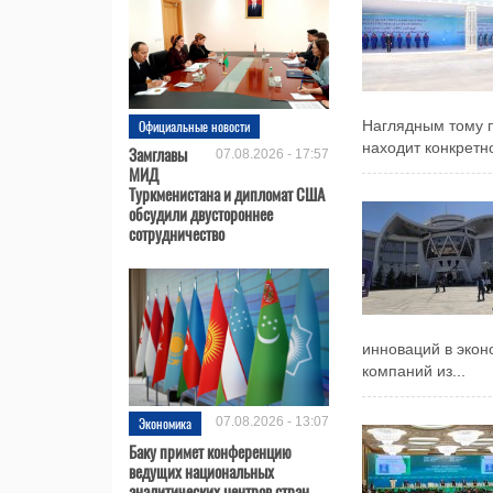
Официальные новости
Наглядным тому п
находит конкретн
Замглавы
07.08.2026 - 17:57
МИД
Туркменистана и дипломат США
обсудили двустороннее
сотрудничество
инноваций в экон
компаний из...
Экономика
07.08.2026 - 13:07
Баку примет конференцию
ведущих национальных
аналитических центров стран