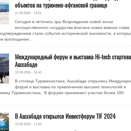
объектов на туркмено-афганской границе
11.09.2024 - 13:51
Сегодня в летопись эры Возрождения новой эпохи
могущественного государства вписана новая важная глава.
одтверждением стали события исторической значимости, в которы
ое воплощение...
Международный форум и выставка Hi-tech стартова
Ашхабаде
10.09.2024 - 15:40
В столице Туркменистана, Ашхабаде открылись Междунар
форум и выставка по привлечению высоких технологий и
омику Туркменистана. В форуме принимают участие более 100
В Ашхабаде открылся Инвестфорум TIF 2024
10.09.2024 - 11:00