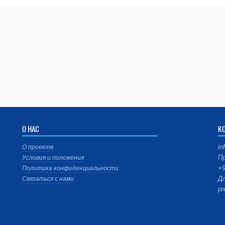
О НАС
К
in
О проекте
Пр
Условия и положения
+9
Политика конфиденциальности
Дл
Связаться с нами
pr