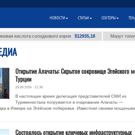
НОВОСТИ
СТАТЬИ
СЕКТОРЫ
ТЕН
$12935,18
кислота солодкового корня
Мазут топочный м
ЕДИА
Открытие Алачаты: Скрытое сокровище Эгейского м
Турции
29.09.2024 - 21:38
В настоящее время делегация представителей СМИ из
Туркменистана погружается в очарование Алачаты —
дка в Измире на Эгейском побережье. Известная своими мощеным
Состоялось открытие ключевых инфраструктурных