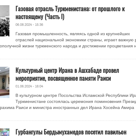
Газовая отрасль Туркменистана: от прошлого к
настоящему (Часть I)
06.08.2024 - 15:36
Газовая промышленность, являясь одной из крупнейших
отраслей национальной экономики страны, играет важную 
ополучной жизни туркменского народа и достижении процветания
Культурный центр Ирана в Ашхабаде провел
мероприятие, посвященное памяти Раиси
01.06.2024 - 16:04
В культурном центре Посольства Исламской Республики Ир
Туркменистане состоялась церемония поминовения Прези
рахима Раиси и министра иностранных дел Ирана Хосейна Амира
Гурбангулы Бердымухамедов посетил павильон