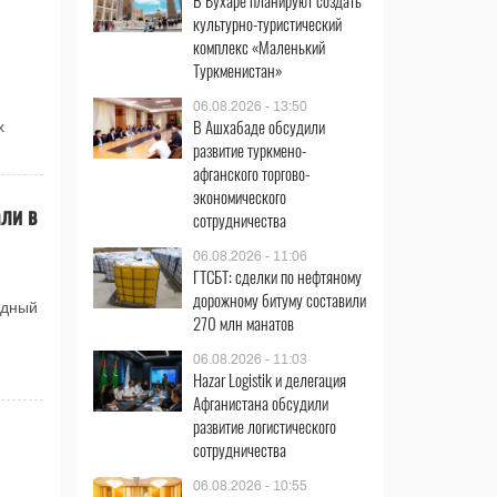
В Бухаре планируют создать
культурно-туристический
комплекс «Маленький
Туркменистан»
06.08.2026 - 13:50
В Ашхабаде обсудили
х
развитие туркмено-
афганского торгово-
экономического
ли в
сотрудничества
06.08.2026 - 11:06
ГТСБТ: сделки по нефтяному
дорожному битуму составили
одный
270 млн манатов
06.08.2026 - 11:03
Hazar Logistik и делегация
Афганистана обсудили
развитие логистического
сотрудничества
06.08.2026 - 10:55