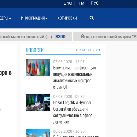
ENG
TM
РУС
ДЕРЫ
ИНФОРМАЦИЯ
КОТИРОВКИ
$300
алосернистый (т.)
Йод технический марки "А" (т.)
НОВОСТИ
ПОКАЗАТЬ ВСЕ
07.08.2026 - 13:07
Баку примет конференцию
оря в
ведущих национальных
аналитических центров
стран ОТГ
07.08.2026 - 09:32
Hazar Logistik и Hyundai
Corporation обсудили
и
сотрудничество в сфере
логистики
06.08.2026 - 16:30