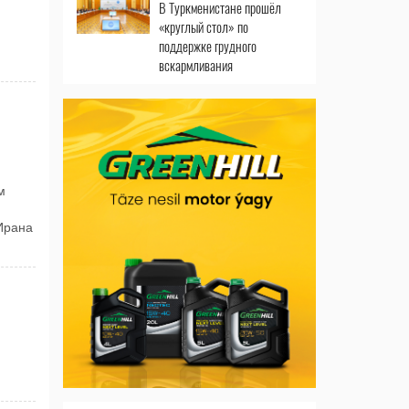
В Туркменистане прошёл
«круглый стол» по
поддержке грудного
вскармливания
м
Ирана