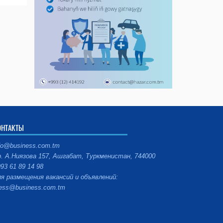
ОНТАКТЫ
fo@business.com.tm
. А.Ниязова 157, Ашгабат, Туркменистан, 744000
93 61 89 14 98
я размещения вакансий и объявлений:
ess@business.com.tm