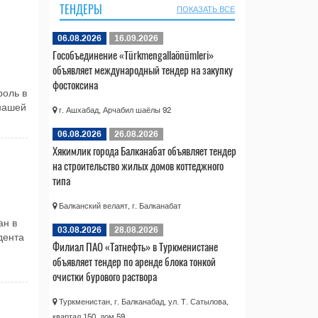
ТЕНДЕРЫ
ПОКАЗАТЬ ВСЕ
06.08.2026
16.09.2026
Гособъединение «Türkmengallaönümleri»
объявляет международный тендер на закупку
фостоксина
роль в
 нашей
г. Ашхабад, Арчабил шаёлы 92
06.08.2026
26.08.2026
Хякимлик города Балканабат объявляет тендер
на строительство жилых домов коттеджного
типа
Балканский велаят, г. Балканабат
ан в
03.08.2026
28.08.2026
дента
Филиал ПАО «Татнефть» в Туркменистане
объявляет тендер по аренде блока тонкой
очистки бурового раствора
Туркменистан, г. Балканабад, ул. Т. Сатылова,
квартал 150, дом 59