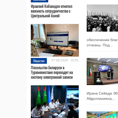
Ираклий Кобахидзе отметил
важность сотрудничества с
Центральной Азией
обеспечении благ
отчизны. Под...
Общество
07.08.2026 - 10:01
Посольство Беларуси в
Туркменистане переходит на
систему электронной записи
Ирана Сейеда Эб
Абдоллахияна,...