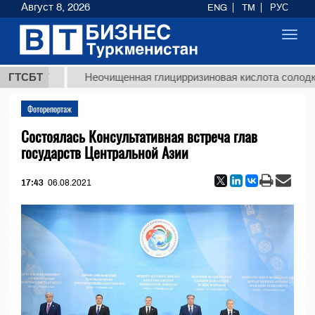
Август 8, 2026
ENG
TM
РУС
Toggl
navig
МТ
ГТСБТ
Неочищенная глицирризиновая кислота солодкового к
Фоторепортаж
Состоялась Консультативная встреча глав
государств Центральной Азии
17:43
06.08.2021