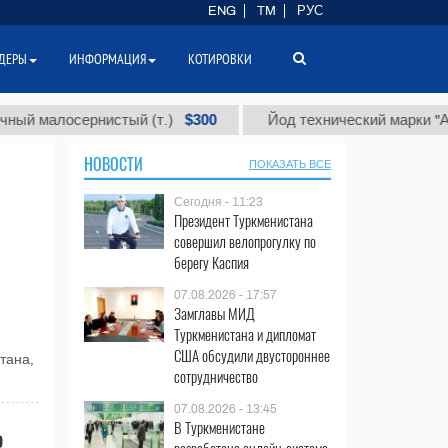
ENG
TM
РУС
ДЕРЫ
ИНФОРМАЦИЯ
КОТИРОВКИ
$300
малосернистый (т.)
Йод технический марки "А" (т.)
НОВОСТИ
ПОКАЗАТЬ ВСЕ
Сегодня - 11:23
Президент Туркменистана
совершил велопрогулку по
берегу Каспия
07.08.2026 - 17:57
Замглавы МИД
Туркменистана и дипломат
США обсудили двустороннее
тана,
сотрудничество
07.08.2026 - 13:45
В Туркменистане
o