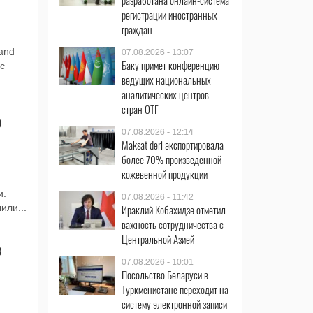
разработана онлайн-система
регистрации иностранных
граждан
and
07.08.2026 - 13:07
Баку примет конференцию
с
ведущих национальных
аналитических центров
стран ОТГ
о
07.08.2026 - 12:14
Maksat deri экспортировала
более 70% произведенной
кожевенной продукции
и.
07.08.2026 - 11:42
Ираклий Кобахидзе отметил
или...
важность сотрудничества с
Центральной Азией
в
07.08.2026 - 10:01
Посольство Беларуси в
Туркменистане переходит на
систему электронной записи