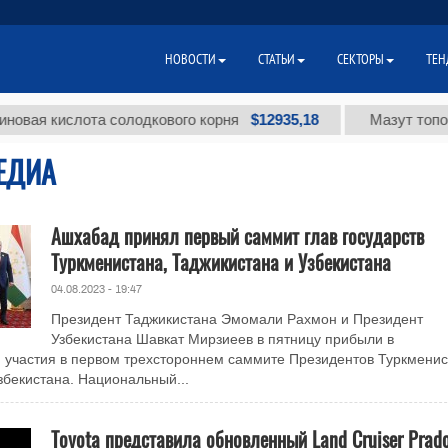
НОВОСТИ
СТАТЬИ
СЕКТОРЫ
ТЕН
$12935,18
 кислота солодкового корня
Мазут топочный 
ЕДИА
Ашхабад принял первый саммит глав государств
Туркменистана, Таджикистана и Узбекистана
04.08.2023 - 19:47
Президент Таджикистана Эмомали Рахмон и Президент
Узбекистана Шавкат Мирзиеев в пятницу прибыли в
 участия в первом трехстороннем саммите Президентов Туркменис
збекистана. Национальный...
Toyota представила обновленный Land Cruiser Prad