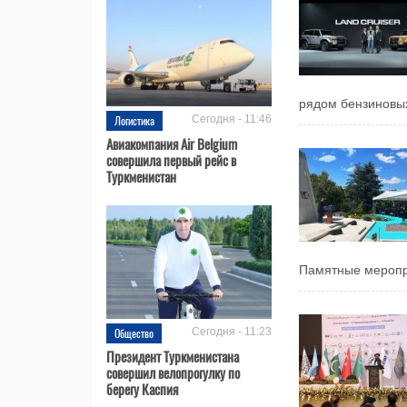
рядом бензиновых
Логистика
Сегодня - 11:46
Авиакомпания Air Belgium
совершила первый рейс в
Туркменистан
Памятные меропри
Общество
Сегодня - 11:23
Президент Туркменистана
совершил велопрогулку по
берегу Каспия