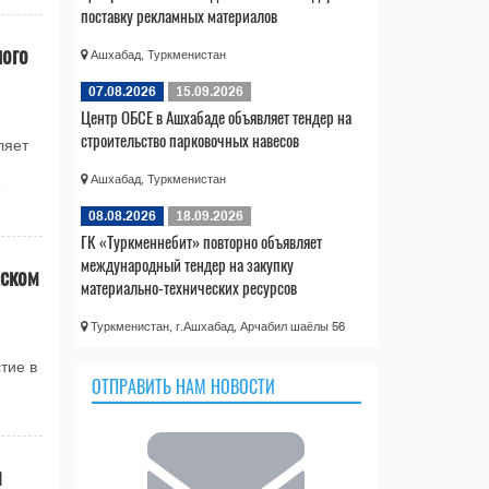
поставку рекламных материалов
ного
Ашхабад, Туркменистан
07.08.2026
15.09.2026
Центр ОБСЕ в Ашхабаде объявляет тендер на
строительство парковочных навесов
ляет
Ашхабад, Туркменистан
е
08.08.2026
18.09.2026
ГК «Туркменнебит» повторно объявляет
международный тендер на закупку
жском
материально-технических ресурсов
Туркменистан, г.Ашхабад, Арчабил шаёлы 56
тие в
ОТПРАВИТЬ НАМ НОВОСТИ
я