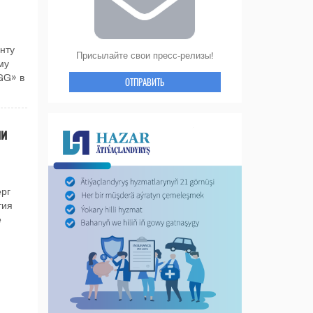
нту
Присылайте свои пресс-релизы!
му
GG» в
ОТПРАВИТЬ
ии
рг
тия
е