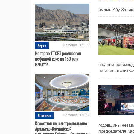
имама Абу Ханифы
Биржа
Сегодня - 09:25
На торгах ГТСБТ реализован
нефтяной кокс на 150 млн
манатов
частных производ
питания, напитках
Логистика
Сегодня - 09:23
Казахстан начал строительство
годовщины незав
Аральско-Каспийской
председателя Каб
магистрали Бейнеу – Саксаульск