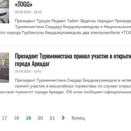
«TOGG»
29.06.2023 - 18:42
Президент Турции Реджеп Тайип Эрдоган передал Президе
Туркменистана Сердару Бердымухамедову и Национально
кого народа Гурбангулы Бердымухамедову два электромобиля «TO
Президент Туркменистана принял участие в открыт
города Аркадаг
29.06.2023 - 13:41
Президент Туркменистана Сердар Бердымухамедов в четве
принял участие в масштабных торжествах по случаю откры
нистане «умного» города Аркадаг. Об этом сообщают официальны
17
18
19
20
21
Конец