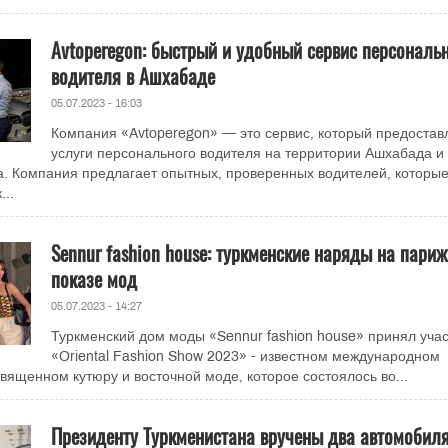
Avtoperegon: быстрый и удобный сервис персональ
водителя в Ашхабаде
05.07.2023 - 16:03
Компания «Avtoperegon» — это сервис, который предостав
услуги персонального водителя на территории Ашхабада и
а. Компания предлагает опытных, проверенных водителей, которы
...
Sennur fashion house: туркменские наряды на пари
показе мод
05.07.2023 - 14:27
Туркменский дом моды «Sennur fashion house» принял учас
«Oriental Fashion Show 2023» - известном международном
вященном кутюру и восточной моде, которое состоялось во...
Президенту Туркменистана вручены два автомобил