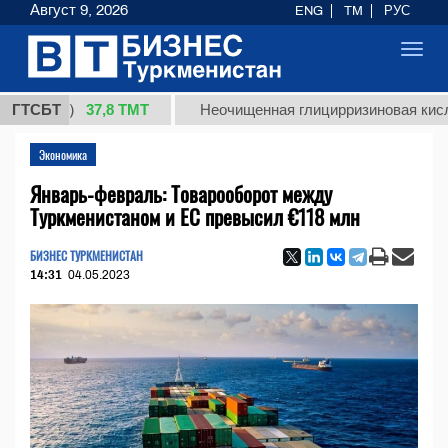
Август 9, 2026
ENG
TM
РУС
Toggl
navig
37,8 ТМТ
кг.)
ГТСБТ
Неочищенная глицирризиновая кислота со
Экономика
Январь-февраль: Товарооборот между
Туркменистаном и ЕС превысил €118 млн
БИЗНЕС ТУРКМЕНИСТАН
14:31
04.05.2023