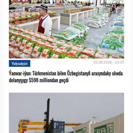
05.08.2026 - 14:35
Ykdysadyýet
Ýanwar-iýun: Türkmenistan bilen Özbegistanyň arasyndaky söwda
dolanyşygy $598 milliondan geçdi