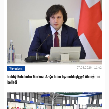
07.08.2026 - 11:42
Ykdysadyýet
Irakliý Kobahidze Merkezi Aziýa bilen hyzmatdaşlygyň ähmiýetini
belledi