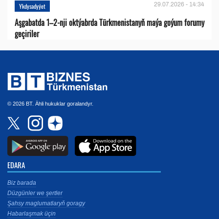
29.07.2026 - 14:34
Ykdysadyýet
Aşgabatda 1–2-nji oktýabrda Türkmenistanyň maýa goýum forumy
geçiriler
© 2026 BT. Ähli hukuklar goralandyr.
EDARA
Biz barada
Düzgünler we şertler
Şahsy maglumatlaryň goragy
Habarlaşmak üçin