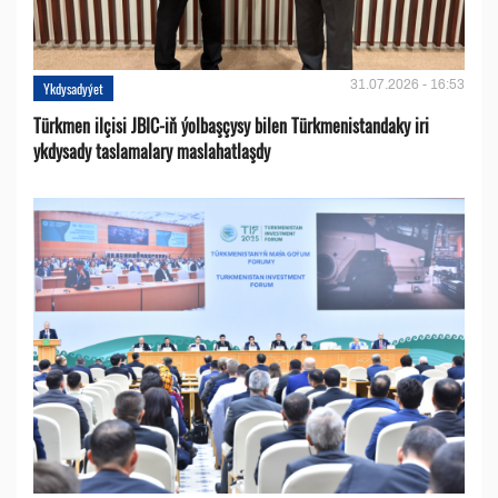
31.07.2026 - 16:53
Ykdysadyýet
Türkmen ilçisi JBIC-iň ýolbaşçysy bilen Türkmenistandaky iri
ykdysady taslamalary maslahatlaşdy