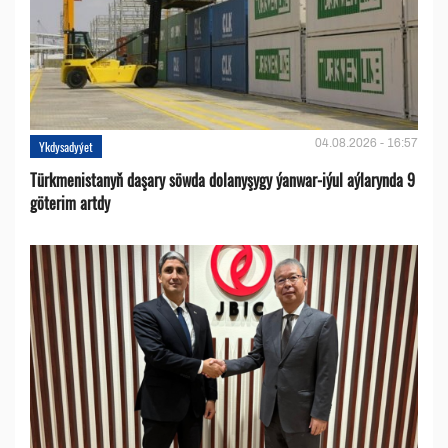
04.08.2026 - 16:57
Ykdysadyýet
Türkmenistanyň daşary söwda dolanyşygy ýanwar-iýul aýlarynda 9
göterim artdy