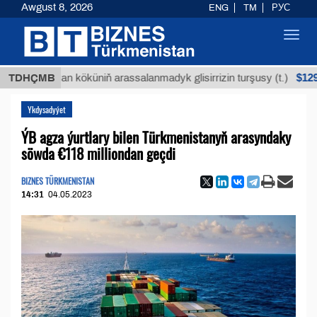
Awgust 8, 2026
ENG
TM
РУС
Toggl
navig
$12935,18
Buýan köküniň arassalanmadyk glisirrizin turşusy (t.)
TDHÇMB
Ykdysadyýet
ÝB agza ýurtlary bilen Türkmenistanyň arasyndaky
söwda €118 milliondan geçdi
BIZNES TÜRKMENISTAN
14:31
04.05.2023