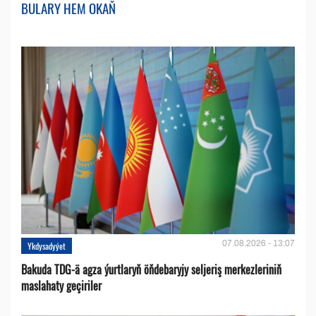
BULARY HEM OKAŇ
07.08.2026 - 13:07
Ykdysadyýet
Bakuda TDG-ä agza ýurtlaryň öňdebaryjy seljeriş merkezleriniň
maslahaty geçiriler