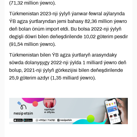
(71,32 million ýewro).
Türkmenistan 2023-nji ýylyň ýanwar-fewral aýlarynda
ÝB agza ýurtlaryndan jemi bahasy 82,36 million ýewro
deň bolan önüm import etdi. Bu bolsa 2022-nji ýylyň
degişli döwri bilen deňeşdirilende 10,02 göterim pesdir
(91,54 million ýewro).
Türkmenistan bilen ÝB agza ýurtlaryň arasyndaky
söwda dolanyşygy 2022-nji ýylda 1 milliard ýewro deň
bolup, 2021-nji ýylyň görkezijisi bilen deňeşdirilende
25,9 göterim azdyr (1,35 milliard ýewro).