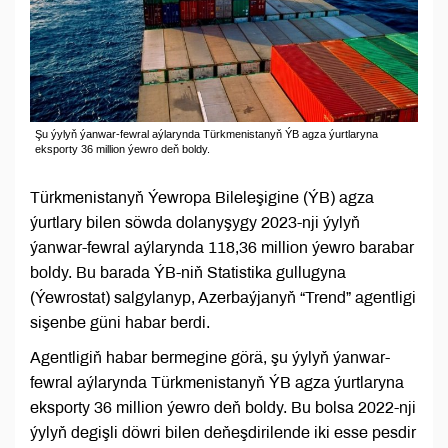
Şu ýylyň ýanwar-fewral aýlarynda Türkmenistanyň ÝB agza ýurtlaryna
eksporty 36 million ýewro deň boldy.
Türkmenistanyň Ýewropa Bileleşigine (ÝB) agza
ýurtlary bilen söwda dolanyşygy 2023-nji ýylyň
ýanwar-fewral aýlarynda 118,36 million ýewro barabar
boldy. Bu barada ÝB-niň Statistika gullugyna
(Ýewrostat) salgylanyp, Azerbaýjanyň “Trend” agentligi
sişenbe güni habar berdi.
Agentligiň habar bermegine görä, şu ýylyň ýanwar-
fewral aýlarynda Türkmenistanyň ÝB agza ýurtlaryna
eksporty 36 million ýewro deň boldy. Bu bolsa 2022-nji
ýylyň degişli döwri bilen deňeşdirilende iki esse pesdir