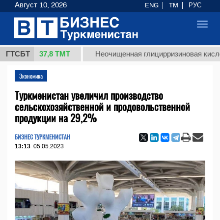
Август 10, 2026
ENG
TM
РУС
Toggl
navig
37,8 ТМТ
г.)
ГТСБТ
Неочищенная глицирризиновая кислота сол
Экономика
Туркменистан увеличил производство
сельскохозяйственной и продовольственной
продукции на 29,2%
БИЗНЕС ТУРКМЕНИСТАН
13:13
05.05.2023