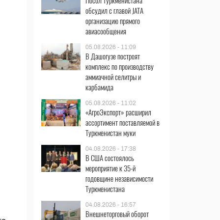
Посол Туркменистана
обсудил с главой JATA
организацию прямого
авиасообщения
05.08.2026 - 11:09
В Дашогузе построят
комплекс по производству
аммиачной селитры и
карбамида
05.08.2026 - 11:02
«АгроЭкспорт» расширил
ассортимент поставляемой в
Туркменистан муки
04.08.2026 - 17:38
В США состоялось
мероприятие к 35-й
годовщине независимости
Туркменистана
04.08.2026 - 16:57
Внешнеторговый оборот