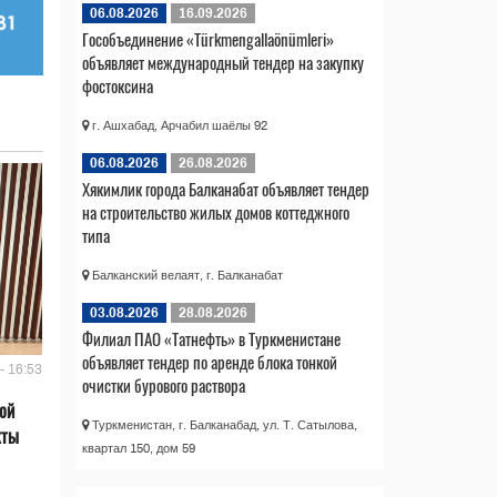
06.08.2026
16.09.2026
Гособъединение «Türkmengallaönümleri»
объявляет международный тендер на закупку
фостоксина
г. Ашхабад, Арчабил шаёлы 92
06.08.2026
26.08.2026
Хякимлик города Балканабат объявляет тендер
на строительство жилых домов коттеджного
типа
Балканский велаят, г. Балканабат
03.08.2026
28.08.2026
Филиал ПАО «Татнефть» в Туркменистане
объявляет тендер по аренде блока тонкой
- 16:53
очистки бурового раствора
ой
Туркменистан, г. Балканабад, ул. Т. Сатылова,
кты
квартал 150, дом 59