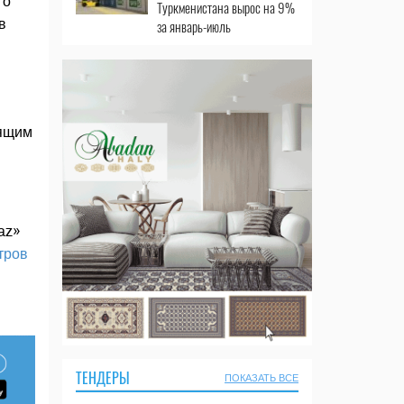
го
Туркменистана вырос на 9%
в
за январь-июль
дящим
az»
тров
ТЕНДЕРЫ
ПОКАЗАТЬ ВСЕ