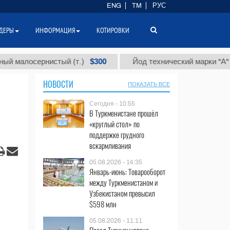
ENG
TM
РУС
ДЕРЫ
ИНФОРМАЦИЯ
КОТИРОВКИ
$300
$86
осернистый (т.)
Йод технический марки "А" (т.)
НОВОСТИ
ПОКАЗАТЬ ВСЕ
Сегодня - 10:55
В Туркменистане прошёл
«круглый стол» по
поддержке грудного
вскармливания
05.08.2026 - 14:35
Январь-июнь: Товарооборот
между Туркменистаном и
Узбекистаном превысил
$598 млн
05.08.2026 - 11:11