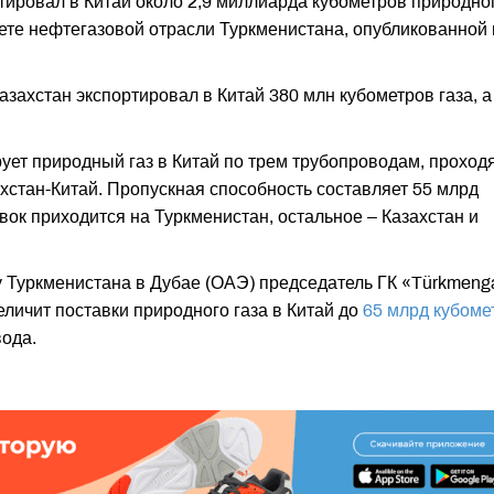
тировал в Китай около 2,9 миллиарда кубометров природно
зете нефтегазовой отрасли Туркменистана, опубликованной 
захстан экспортировал в Китай 380 млн кубометров газа, а
ует природный газ в Китай по трем трубопроводам, прохо
хстан-Китай. Пропускная способность составляет 55 млрд
авок приходится на Туркменистан, остальное – Казахстан и
у Туркменистана в Дубае (ОАЭ) председатель ГК «Türkmeng
личит поставки природного газа в Китай до
65 млрд кубоме
вода.