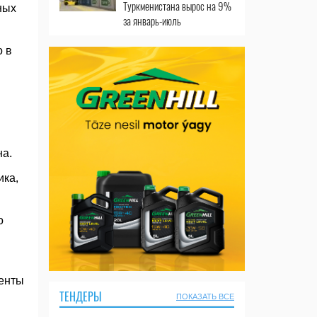
Туркменистана вырос на 9%
ных
за январь-июль
о в
а.
ика,
о
менты
ТЕНДЕРЫ
ПОКАЗАТЬ ВСЕ