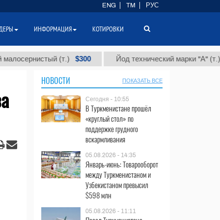
ENG
TM
РУС
ДЕРЫ
ИНФОРМАЦИЯ
КОТИРОВКИ
$300
$86 
ернистый (т.)
Йод технический марки "А" (т.)
НОВОСТИ
ПОКАЗАТЬ ВСЕ
за
Сегодня - 10:55
В Туркменистане прошёл
«круглый стол» по
поддержке грудного
вскармливания
05.08.2026 - 14:35
Январь-июнь: Товарооборот
между Туркменистаном и
Узбекистаном превысил
$598 млн
05.08.2026 - 11:11