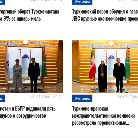
04.08.2026 - 16:57
31.07.2026 
ка
Экономика
орговый оборот Туркменистана
Туркменский посол обсудил с глав
на 9% за январь-июль
JBIC крупные экономические прое
29.07.2026 - 09:21
28.07.2026 
ка
Экономика
истан и ЕБРР подписали пять
Туркмено-иранская
думов о сотрудничестве
межправительственная комиссия
рассмотрела перспективные...