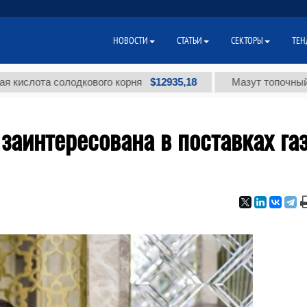
НОВОСТИ
СТАТЬИ
СЕКТОРЫ
ТЕН
$12935,18
лота солодкового корня
Мазут топочный малос
заинтересована в поставках га