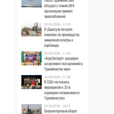
Посол Туркменистана
обсудил с главой JATA
организацию прямого
авиасообщения
05.08.2026 - 11:09
В Дашогузе построят
комплекс по производству
аммиачной селитры и
карбамида
05.08.2026 - 11:02
«АгроЭкспорт» расширил
ассортимент поставляемой в
Туркменистан муки
04.08.2026 - 17:38
В США состоялось
мероприятие к 35-й
годовщине независимости
Туркменистана
04.08.2026 - 16:57
Внешнеторговый оборот