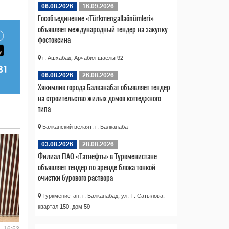
06.08.2026
16.09.2026
Гособъединение «Türkmengallaönümleri»
объявляет международный тендер на закупку
фостоксина
г. Ашхабад, Арчабил шаёлы 92
06.08.2026
26.08.2026
Хякимлик города Балканабат объявляет тендер
на строительство жилых домов коттеджного
типа
Балканский велаят, г. Балканабат
03.08.2026
28.08.2026
Филиал ПАО «Татнефть» в Туркменистане
объявляет тендер по аренде блока тонкой
очистки бурового раствора
Туркменистан, г. Балканабад, ул. Т. Сатылова,
квартал 150, дом 59