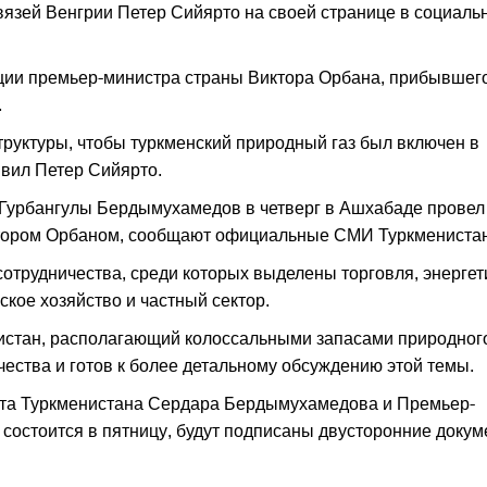
язей Венгрии Петер Сийярто на своей странице в социаль
ации премьер-министра страны Виктора Орбана, прибывшег
.
руктуры, чтобы туркменский природный газ был включен в
явил Петер Сийярто.
Гурбангулы Бердымухамедов в четверг в Ашхабаде провел
ктором Орбаном, сообщают официальные СМИ Туркменистан
отрудничества, среди которых выделены торговля, энергет
кое хозяйство и частный сектор.
нистан, располагающий колоссальными запасами природног
чества и готов к более детальному обсуждению этой темы.
ента Туркменистана Сердара Бердымухамедова и Премьер-
 состоится в пятницу, будут подписаны двусторонние доку