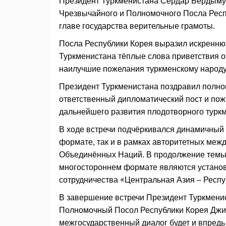
Президент Туркменистана Сердар Бердымух
Чрезвычайного и Полномочного Посла Респ
главе государства верительные грамоты.
Посла Республики Корея выразил искреннюю
Туркменистана тёплые слова приветствия 
наилучшие пожелания туркменскому народ
Президент Туркменистана поздравил полно
ответственный дипломатический пост и пож
дальнейшего развития плодотворного туркм
В ходе встречи подчёркивался динамичный 
формате, так и в рамках авторитетных меж
Объединённых Наций. В продолжение темы 
многостороннем формате являются устано
сотрудничества «Центральная Азия – Респу
В завершение встречи Президент Туркмен
Полномочный Посол Республики Корея Джи 
межгосударственный диалог будет и впредь