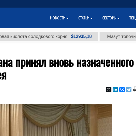
НОВОСТИ
СТАТЬИ
СЕКТОРЫ
ТЕН
$12935,18
лота солодкового корня
Мазут топочный мало
на принял вновь назначенного
ея