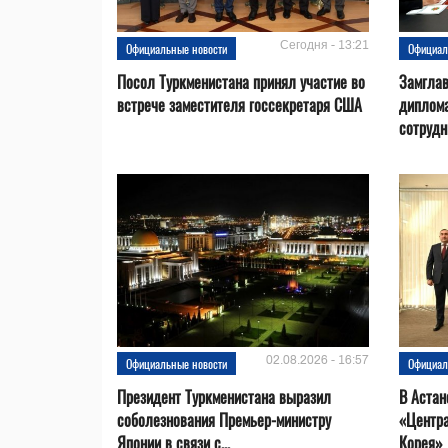
Сегодня - 13:21
Официальные новости
Официал
Посол Туркменистана принял участие во
Замгла
встрече заместителя госсекретаря США
диплом
сотрудн
02.08.2026 - 16:57
Официальные новости
Официал
Президент Туркменистана выразил
В Астан
соболезнования Премьер-министру
«Центр
Японии в связи с...
Корея»