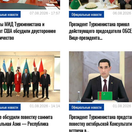
07.08.2026 - 17:57
06.08.2026 
ьные новости
Официальные новости
вы МИД Туркменистана и
Президент Туркменистана принял
ат США обсудили двустороннее
действующего председателя ОБСЕ
ичество
Вице-президента...
01.08.2026 - 14:14
01.08.2026 
ьные новости
Официальные новости
е обсудили повестку саммита
Президент Туркменистана предста
альная Азия — Республика
повестку октябрьской Консультат
встречи в...