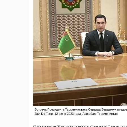
Встреча Президента Туркменистана Сердара Бердымухамедова
Джи Кю-Тэги, 12 июня 2023 года, Ашхабад, Туркменистан