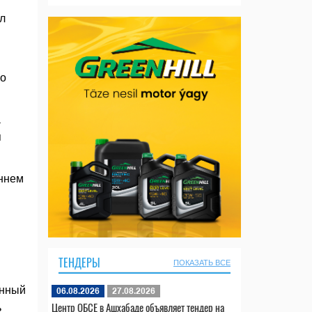
л
го
а
я
оннем
ТЕНДЕРЫ
ПОКАЗАТЬ ВСЕ
енный
06.08.2026
27.08.2026
Центр ОБСЕ в Ашхабаде объявляет тендер на
ь