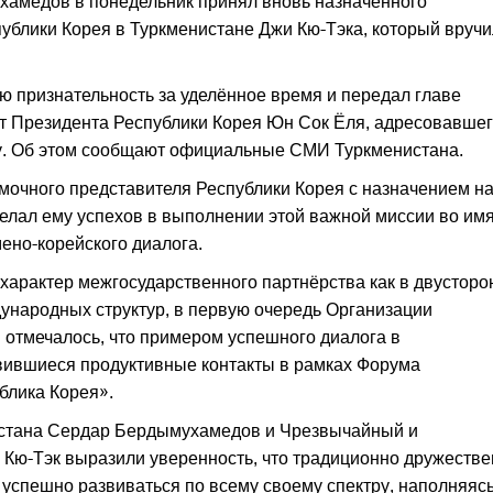
амедов в понедельник принял вновь назначенного
ублики Корея в Туркменистане Джи Кю-Тэка, который вручи
 признательность за уделённое время и передал главе
от Президента Республики Корея Юн Сок Ёля, адресовавше
у. Об этом сообщают официальные СМИ Туркменистана.
мочного представителя Республики Корея с назначением н
елал ему успехов в выполнении этой важной миссии во им
ено-корейского диалога.
характер межгосударственного партнёрства как в двустор
дународных структур, в первую очередь Организации
отмечалось, что примером успешного диалога в
вившиеся продуктивные контакты в рамках Форума
блика Корея».
истана Сердар Бердымухамедов и Чрезвычайный и
Кю-Тэк выразили уверенность, что традиционно дружеств
 успешно развиваться по всему своему спектру, наполняяс