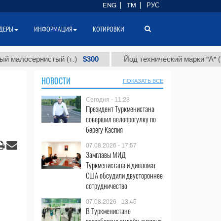
ENG
TM
РУС
ДЕРЫ
ИНФОРМАЦИЯ
КОТИРОВКИ
$300
$86 
сернистый (т.)
Йод технический марки "А" (т.)
НОВОСТИ
ПОКАЗАТЬ ВСЕ
Сегодня - 11:23
Президент Туркменистана
совершил велопрогулку по
берегу Каспия
07.08.2026 - 17:57
Замглавы МИД
Туркменистана и дипломат
США обсудили двустороннее
сотрудничество
07.08.2026 - 13:45
В Туркменистане