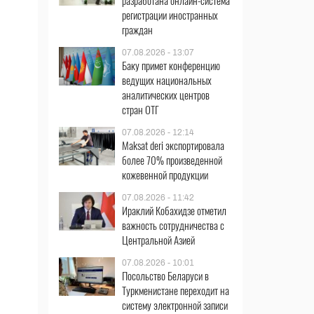
разработана онлайн-система
регистрации иностранных
граждан
07.08.2026 - 13:07
Баку примет конференцию
ведущих национальных
аналитических центров
стран ОТГ
07.08.2026 - 12:14
Maksat deri экспортировала
более 70% произведенной
кожевенной продукции
07.08.2026 - 11:42
Ираклий Кобахидзе отметил
важность сотрудничества с
Центральной Азией
07.08.2026 - 10:01
Посольство Беларуси в
Туркменистане переходит на
систему электронной записи