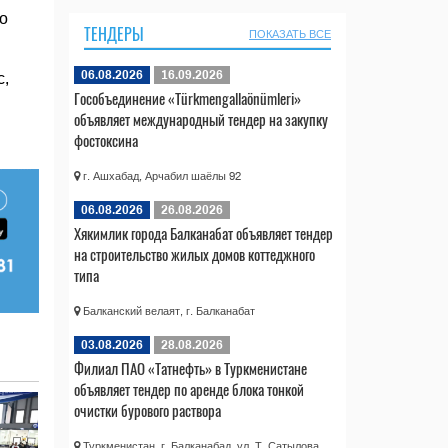
о
ТЕНДЕРЫ
ПОКАЗАТЬ ВСЕ
06.08.2026
16.09.2026
с,
Гособъединение «Türkmengallaönümleri»
объявляет международный тендер на закупку
фостоксина
г. Ашхабад, Арчабил шаёлы 92
06.08.2026
26.08.2026
Хякимлик города Балканабат объявляет тендер
на строительство жилых домов коттеджного
типа
Балканский велаят, г. Балканабат
03.08.2026
28.08.2026
Филиал ПАО «Татнефть» в Туркменистане
объявляет тендер по аренде блока тонкой
очистки бурового раствора
Туркменистан, г. Балканабад, ул. Т. Сатылова,