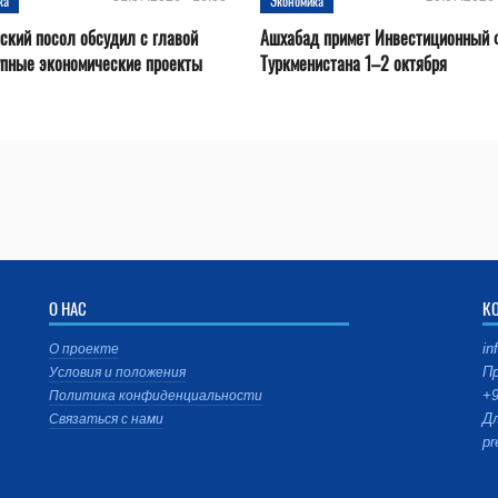
ка
Экономика
ский посол обсудил с главой
Ашхабад примет Инвестиционный 
упные экономические проекты
Туркменистана 1–2 октября
О НАС
К
in
О проекте
Пр
Условия и положения
+9
Политика конфиденциальности
Дл
Связаться с нами
pr