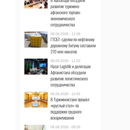
В Ашхабаде обсудили
развитие туркмено-
афганского торгово-
экономического
сотрудничества
06.08.2026 - 11:06
ГТСБТ: сделки по нефтяному
дорожному битуму составили
270 млн манатов
06.08.2026 - 11:03
Hazar Logistik и делегация
Афганистана обсудили
развитие логистического
сотрудничества
06.08.2026 - 10:55
В Туркменистане прошёл
«круглый стол» по
поддержке грудного
вскармливания
06.08.2026 - 09:26