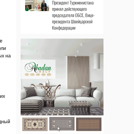
Президент Туркменистана
принял действующего
председателя ОБСЕ, Вице-
президента Швейцарской
Конфедерации
е
ели
ых на
ких
одный