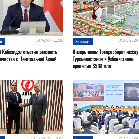
Сегодня - 11:42
05.08.2026 
ка
Экономика
 Кобахидзе отметил важность
Январь-июнь: Товарооборот между
ичества с Центральной Азией
Туркменистаном и Узбекистаном
превысил $598 млн
31.07.2026 - 16:53
29.07.2026 