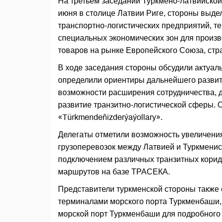
На третьем заседании Туркмено-латвийской 
июня в столице Латвии Риге, стороны выде
транспортно-логистических предприятий, те
специальных экономических зон для произв
товаров на рынке Европейского Союза, стр
В ходе заседания стороны обсудили актуа
определили ориентиры дальнейшего развит
возможности расширения сотрудничества, 
развитие транзитно-логистической сферы. 
«Türkmendeňizderýaýollary».
Делегаты отметили возможность увеличен
грузоперевозок между Латвией и Туркменис
подключением различных транзитных коридо
маршрутов на базе ТРАСЕКА.
Представители туркменской стороны также 
терминалами морского порта Туркменбаши,
морской порт Туркменбаши для подробного