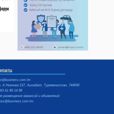
форум
ОНТАКТЫ
fo@business.com.tm
. А.Ниязова 157, Ашгабат, Туркменистан, 744000
93 61 89 14 98
я размещения вакансий и объявлений:
ess@business.com.tm