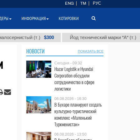
ENG
TM
РУС
ДЕРЫ
ИНФОРМАЦИЯ
КОТИРОВКИ
$300
$86 00
нистый (т.)
Йод технический марки "А" (т.)
НОВОСТИ
ПОКАЗАТЬ ВСЕ
и
Сегодня - 09:32
Hazar Logistik и Hyundai
Corporation обсудили
сотрудничество в сфере
логистики
06.08.2026 - 16:30
В Бухаре планируют создать
культурно-туристический
комплекс «Маленький
Туркменистан»
06.08.2026 - 13:50