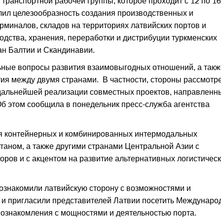
транспортной рабочей группы, которое проходит с 12 по 16
лил целезообразность создания производственных и
рминалов, складов на территориях латвийских портов и
одства, хранения, переработки и дистрибуции туркменских
ан Балтии и Скандинавии.
льные вопросы развития взаимовыгодных отношений, а такж
ия между двумя странами. В частности, стороны рассмотр
дальнейшей реализации совместных проектов, направленн
Об этом сообщила в понедельник пресс-служба агентства
ия контейнерных и комбинированных интермодальных
таном, а также другими странами Центральной Азии с
ров и с акцентом на развитие альтернативных логистичес
ознакомили латвийскую сторону с возможностями и
 и пригласили представителей Латвии посетить Междунар
 ознакомления с мощностями и деятельностью порта.