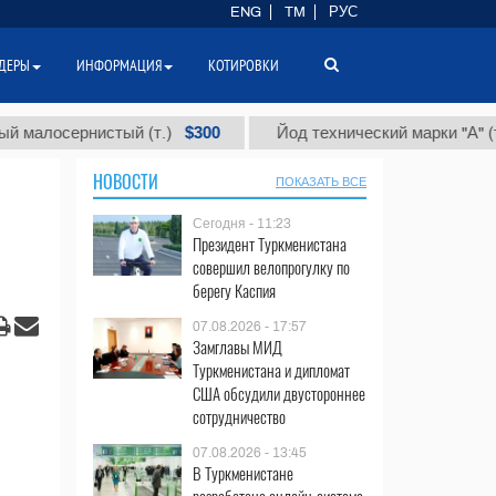
ENG
TM
РУС
ДЕРЫ
ИНФОРМАЦИЯ
КОТИРОВКИ
$300
$86
осернистый (т.)
Йод технический марки "А" (т.)
НОВОСТИ
ПОКАЗАТЬ ВСЕ
Сегодня - 11:23
Президент Туркменистана
совершил велопрогулку по
берегу Каспия
07.08.2026 - 17:57
Замглавы МИД
Туркменистана и дипломат
США обсудили двустороннее
сотрудничество
07.08.2026 - 13:45
В Туркменистане