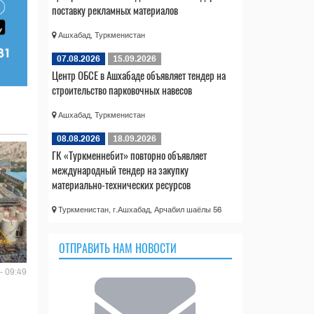
поставку рекламных материалов
Ашхабад, Туркменистан
07.08.2026
15.09.2026
Центр ОБСЕ в Ашхабаде объявляет тендер на
строительство парковочных навесов
Ашхабад, Туркменистан
08.08.2026
18.09.2026
ГК «Туркменнебит» повторно объявляет
международный тендер на закупку
материально-технических ресурсов
Туркменистан, г.Ашхабад, Арчабил шаёлы 56
ОТПРАВИТЬ НАМ НОВОСТИ
- 09:49