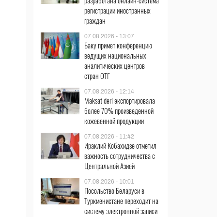
разработана онлайн-система
регистрации иностранных
граждан
07.08.2026 - 13:07
Баку примет конференцию
ведущих национальных
аналитических центров
стран ОТГ
07.08.2026 - 12:14
Maksat deri экспортировала
более 70% произведенной
кожевенной продукции
07.08.2026 - 11:42
Ираклий Кобахидзе отметил
важность сотрудничества с
Центральной Азией
07.08.2026 - 10:01
Посольство Беларуси в
Туркменистане переходит на
систему электронной записи