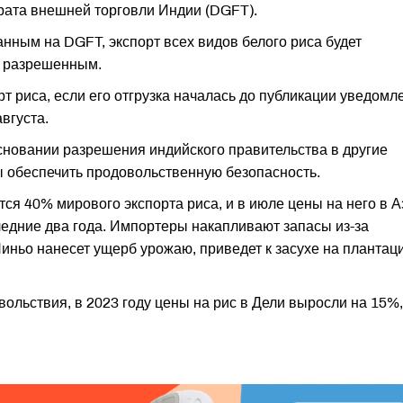
рата внешней торговли Индии (DGFT).
нным на DGFT, экспорт всех видов белого риса будет
я разрешенным.
 риса, если его отгрузка началась до публикации уведомл
вгуста.
основании разрешения индийского правительства в другие
бы обеспечить продовольственную безопасность.
ся 40% мирового экспорта риса, и в июле цены на него в А
ледние два года. Импортеры накапливают запасы из-за
иньо нанесет ущерб урожаю, приведет к засухе на плантац
льствия, в 2023 году цены на рис в Дели выросли на 15%,